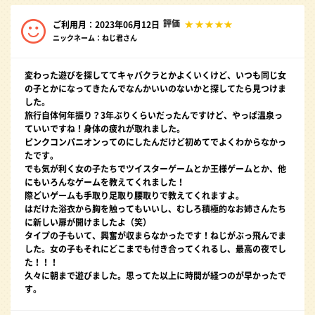
評価
ご利用月：2023年06月12日
ニックネーム：ねじ君さん
変わった遊びを探しててキャバクラとかよくいくけど、いつも同じ女
の子とかになってきたんでなんかいいのないかと探してたら見つけま
した。
旅行自体何年振り？3年ぶりくらいだったんですけど、やっぱ温泉っ
ていいですね！身体の疲れが取れました。
ピンクコンパニオンってのにしたんだけど初めてでよくわからなかっ
たです。
でも気が利く女の子たちでツイスターゲームとか王様ゲームとか、他
にもいろんなゲームを教えてくれました！
際どいゲームも手取り足取り腰取りで教えてくれますよ。
はだけた浴衣から胸を触ってもいいし、むしろ積極的なお姉さんたち
に新しい扉が開けましたよ（笑）
タイプの子もいて、興奮が収まらなかったです！ねじがぶっ飛んでま
した。女の子もそれにどこまでも付き合ってくれるし、最高の夜でし
た！！！
久々に朝まで遊びました。思ってた以上に時間が経つのが早かったで
す。