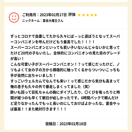
評価
ご利用月：2023年02月17日
ニックネーム：宴会大魔王さん
ずっとコロナで自粛してたから久々にぱ～っと遊ぼうとなってスーパ
ーコンパニオンを呼んだけどもう最高でした！！！！
スーパーコンパニオンといっても若い子いないんじゃないかと思って
たけど20代の子もいたし、全体的にコンパニオンの見た目のグレード
が高い！
こんな可愛い子がスーパーコンパニオン！？って感じだったけど、ノ
リもよくて女の子の方から積極的に触ってくるからついついこっちも
手が自然に出ちゃいました！
すっごいウェルカムでなんでも来い！って感じだから気分も高まって
俺の息子も久々の外で暴走しまくってました（笑）
酔いも回って巨乳ちゃんの胸にダイブしたり、〇くびを吸ったりと時
間が経つのも早くて朝日が眩しかったです。6時間パックで頼んだけ
ど足りなかったんでもっと長いのにしておけばよかったな。宴会やっ
ぱ最高！！また絶対行きます！！！
投稿日：2023年02月18日