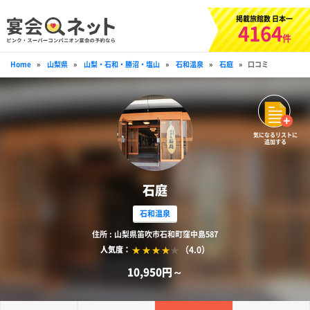
掲載旅館数 日本一
4164
件
Home
»
山梨県
»
山梨・石和・勝沼・塩山
»
石和温泉
»
石庭
»
口コミ
気になるリストに
追加する
石庭
石和温泉
住所 : 山梨県笛吹市石和町窪中島587
（4.0）
人気度：
10,950円～