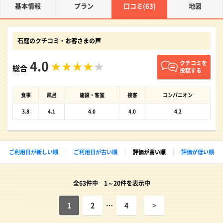
基本情報
プラン
口コミ(63)
地図
石庭のクチコミ・お客さまの声
4.0
クチコミを
総合
投稿する
食事
風呂
施設・客室
接客
コンパニオン
3.8
4.1
4.0
4.0
4.2
ご利用日が新しい順
ご利用日が古い順
評価が高い順
評価が低い順
全63件中 1～20件を表示中
1
2
…
4
>