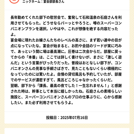
ニックネーム：宴会部部長さん
長年勤めてくれた部下の慰労会で、奮発して石和温泉の石庭さんを利
用させてもらった。どうせならパーッとやろうと、噂のスーパーコン
パニオンプランを選択。いやはや、これが想像を絶する内容だった
よ。
宴会場に現れたお嬢さんたちのレベルの高さに、まず若い連中の目が
点になっていたな。宴会が始まると、お酌や会話のリードが実に巧み
で、あっという間に場は最高潮に。圧巻は二次会からだ。部屋に戻っ
てからの「本番」は、ここでは詳しく書けないが、まさに「激しく遊
んだ」という言葉がぴったりだった。普段はおとなしい部下が、コン
パニオンさんの見事な手綱さばきで、見たこともないくらい積極的に
なっていたのには驚いたよ。自慢の貸切風呂も予約していたが、部屋
でのサービスが濃密すぎて、風呂どころじゃなかったくらいだ。
翌朝、部下から「課長、最高の夜でした！一生忘れません！」と感謝
された時は、幹事として本当に嬉しかったね。石庭さんの素晴らしい
施設と、スーパーコンパニオンさんのプロの仕事ぶりに、心から感謝
したい。また必ず利用させてもらうよ。
投稿日：2025年07月16日