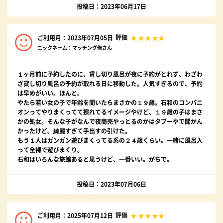
投稿日：2023年06月17日
評価
ご利用月：2023年07月05日
ニックネーム：マッチング俺さん
１ヶ月前に予約したのに、貸し切り風呂が夜に予約がとれず、わざわ
ざ貸し切り風呂の予約が取れる日に移動した。人気すぎるので、予約
は早めがいい。ほんと。
やたら若い女の子で年齢を聞いたらまさかの１９歳。石和のコンパニ
オンってやりまくってて擦れてるイメージやけど、１９歳の子はまさ
かの処女。そんな子がなんで夜商売やっとるのかはタブーやで聞かん
かったけど。綺麗すぎて手出すの引けた。
もう１人はガンガン遊びまくってる系の２４歳くらい。一緒に風呂入
って全裸で遊びまくり。
石和はいろんな旅館あると思うけど、一番いい。がちで。
投稿日：2023年07月06日
評価
ご利用月：2025年07月12日