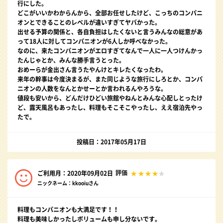
行にした。
どこがいいかわからんから、全部お任せしたけど、こっちのコンパニ
オンとできることのレベルが違いすぎてヤバかった。
出せる予算の関係と、各自負担はしたくないと言うみんなの総意があ
って18人に対してコンパニオンが6人しか呼べなかった。
なのに、来たコンパニオンがエロすぎてなんで一人に一人つけんかっ
たんじゃとか、みんな勝手言うとった。
おめーらが金出さん言うたやんけとキレたくなったわ。
来年の幹事は今度決まるが、また同じような旅行にしろとか、コンパ
ニオンの人数をなんとかせーとか言われるんやろうな。
値段も安いから、どんだけひどい旅館やねんとみんな心配しとったけ
ど、露天風呂もあったし、料理もそこそこやったし、ええ宿泊先やっ
たで。
投稿日：2017年05月17日
評価
ご利用月：2020年09月02日
ニックネーム：kkooiuさん
料理もコンパニオンも大満足です！！
料理も美味しかったしボリュームも申し分ないです。