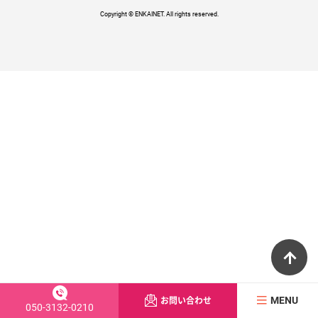
Copyright © ENKAINET. All rights reserved.
ペ
お問い合わせ
MENU
050-3132-0210