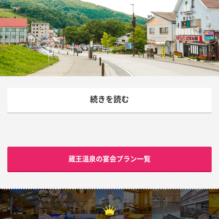
“東北の草津”と呼ばれる「蔵王温泉」
続きを読む
山形県にある「蔵王（ざおう）温泉」は、高湯温泉、最上
高湯とも呼ばれ、白布温泉、信夫温泉とともに“奥羽三高
湯”に数えられる名湯。開湯は1900年前、日本武尊に従軍
した吉備多賀由により発見されたと言われています。
蔵王温泉の宴会プラン一覧
温泉街には3つの共同浴場、3つの足湯、5つの日帰り温泉
施設があり、宿泊客でなくとも気軽に利用できます。春か
ら秋にかけては酢川沿いに名物「大露天風呂」が作られ、