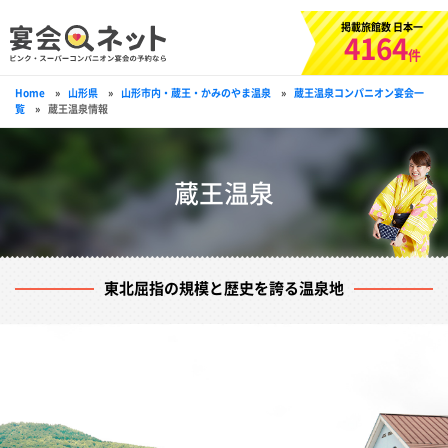
掲載旅館数 日本一
4164
件
Home
»
山形県
»
山形市内・蔵王・かみのやま温泉
»
蔵王温泉コンパニオン宴会一
覧
»
蔵王温泉情報
蔵王温泉
東北屈指の規模と歴史を誇る温泉地