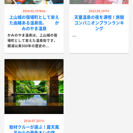
詳しく見る
詳しく見る
2024.02.19 Mon
2023.05.19 Fri
上山城の宿場町として栄え
天童温泉の夜を満喫！旅館
た由緒ある温泉街。 か
コンパニオンプランランキ
みのやま温泉
ング
かみのやま温泉は、上山城の宿
...
場町として栄えた温泉街です。
開湯以来500年の歴史の...
つるや
ホテルオークヒル
自家源泉による贅沢なかけ流し、地産
江戸時代より続く老舗旅館の心を受け
地消の郷土料理も美味い！...
継ぐ宿...
詳しく見る
詳しく見る
2018.07.20 Fri
取材クルーが選ぶ！露天風
蔵王温泉 こけしの宿 招仙
岩清水料理の宿 季の里
呂からの景色オシの宿