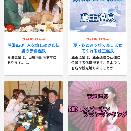
蔵王国際ホテル
蔵王・和歌の宿 わかまつや
2024.06.19 Wed
2024.02.19 Mon
緑豊かな大自然に囲まれ、木の温もり
かけながし「大石くり抜き露天風呂」
開湯930年人を癒し続けた伝
夏・冬と違う顔で楽しませ
に癒される天然温泉のあるホ...
が自慢の老舗宿...
統の赤湯温泉
てくれる蔵王温泉
詳しく見る
詳しく見る
赤湯温泉は、山形南部南陽市に
蔵王温泉は、蔵王連峰の西側に
あります。 ...
位置する温泉街です。日本でも
有名な観光地もあることか...
おおみや旅館
深山荘高見屋
創業千年の大先輩、大正ロマン香るレ
享保元年の創業以来３００年、歴史が
トロな老舗旅館...
生きる蔵王温泉を見守り続け...