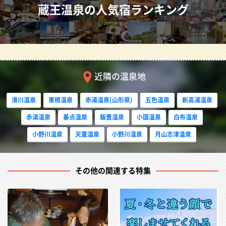
大自然の中で川のせせらぎに耳を傾けながら入る温泉は格
蔵王温泉の人気宿ランキング
別。国内有数の規模を誇る山形蔵王温泉スキー場を併設し
ているため、冬季はスキー客などで賑わい、夏季は避暑地
としても人気で、東北の草津とも呼ばれています。
開放的な湯浴みでリラックスした後には、心も解き放たれ
近隣の温泉地
るコンパニオン宴会をお愉しみいただくのはいかがでしょ
うか。本場の草津に負けない新潟娘達が皆様のお相手をさ
滑川温泉
東根温泉
赤湯温泉(山形県)
五色温泉
新高湯温泉
せていただきます。色白の東北美人との秘密の一夜を満喫
赤湯温泉
碁点温泉
飯豊温泉
小国温泉
白布温泉
ください。
小野川温泉
天童温泉
小野川温泉
月山志津温泉
その他の関連する特集
蔵王温泉の宴会プラン一覧