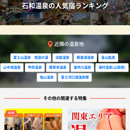
石和温泉の人気宿ランキング
スーパーコンパニオン対応旅館3選
萌え萌えキュンキュン♥コスチームコンパニオン
コスチュームコンパニオン対応旅館2選
上質なノーマルコンパニオン
ノーマルコンパニオン人気旅館3選
近隣の温泉地
石和温泉発の王道の立寄り先
富士山温泉 悠遊の湯
法能温泉
精進湖温泉
金山鉱泉
石和温泉への交通アクセス
山中湖温泉
甲府温泉
積翠寺温泉
笛吹川温泉
湯村温泉(山梨県)
塩山温泉
富士河口湖温泉郷
石和温泉のコンパプラン一覧を見る
その他の関連する特集
コンパニオンなしでは語れない石和温
泉
NEW