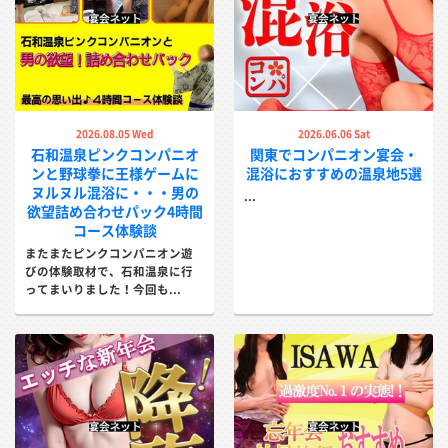
石和温泉で対応するコンパニオンの種類は、スーパーコン
パニオンとコスチュームコンパニオンとノーマルコンパニ
オンの三種類です。この石和温泉は首都圏のお客様から人
気のエリアで、その中でもスーパーコンパニオンのプラン
が一番の人気を集めています。
2026.08.05 Wed
2026.06.06 Sat
石和温泉ピンクコンパニオ
関東でコンパニオン宴会・
石和温泉のスーパーコンパニオンは、全国的に見て若い子
ンと野球拳に王様ゲームに
混浴におすすめの温泉地5選
ヌルヌル混浴に・・・男の
の比率が高い傾向にあります。サービスも抜群で、首都圏
...
欲望詰め合わせパック4時間
に比較的近いこともあり、質のいい女の子を確保しやすい
コース体験談
と言う利点があります。
またまたピンクコンパニオン遊
びの体験取材で、石和温泉に行
ってまいりました！今回も...
コンパニオンでよくある失敗
ただ、手配会社を適当に選んでしまうと太っている人が来
たとか言う以前の話で、40代どころか50代のコンパニオ
ンが登場したり、韓国などの外国人のおばさんが来てしま