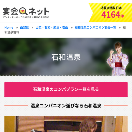
掲載旅館数 日本一
4164
件
Home
»
山梨県
»
山梨・石和・勝沼・塩山
»
石和温泉コンパニオン宴会一覧
»
石
和温泉情報
石和温泉
石和温泉のコンパプラン一覧を見る
温泉コンパニオン遊びなら石和温泉