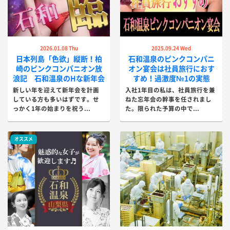
ったり、全身入れ墨と言ったお姉さんが混ざっていると言
う事態になります。他社様でご利用された経験があるお客
様から、そういった失敗があったから、くれぐれも頼む。
と言ったお話はよく聞きます。当社はコンパニオンの質に
2026.01.08 Thu
2025.09.24 Wed
重きを置いておりますので、そういった残念なコンパニオ
日本列島「色欲」縦断！柏
石和温泉のピンクコンパニ
崎のピンクコンパニオン放
オン宴会は社員旅行におす
ンさんが来て失敗するということはありません。ご安心し
浪記 石和温泉のHな新年会
すめ！過激度№1の実態
てご利用下さい。
新しい年を迎えて新年会を計画
入社1年目の私は、社員旅行を兼
している方も多いはずです。せ
ねた忘年会の幹事を任されまし
っかく1年の始まりを祝う...
た。限られた予算の中で...
石和温泉のコンパプラン一覧を見る
オススメ
↑ メニューTOPへ
スーパーコンパニオンの対応は日本随
一