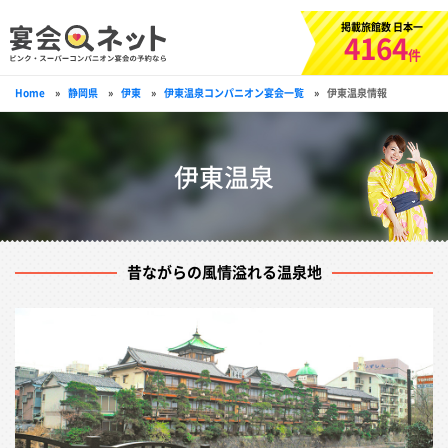
掲載旅館数 日本一
4164
件
Home
»
静岡県
»
伊東
»
伊東温泉コンパニオン宴会一覧
»
伊東温泉情報
伊東温泉
昔ながらの風情溢れる温泉地