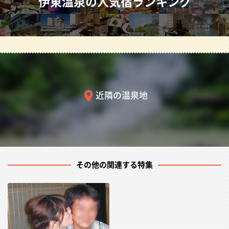
伊東温泉の人気宿ランキング
設・サービスの豊富さです。和風情緒があふれる温泉旅館
あり、リゾートホテルあり、民宿・ペンションなどもあっ
て、ニーズに合わせて様々な楽しみ方ができます。そし
て、その数150件以上。プライベートな旅から社員旅行や
接待旅行といった団体旅行まで、安心してお楽しみいただ
けます。
近隣の温泉地
代表的な泉質は「弱食塩泉」で、温泉の成分が肌を包み浴
後もぽかぽかと温かく、別名「熱の湯」とも呼ばれ、保温
効果が血行を促します。刺激の少ない温泉は単純泉同様に
乳幼児や高齢者の方まで楽しめます。慢性関節リュウマ
チ・手足の冷え・打撲傷・捻挫・外傷・火傷に適していま
その他の関連する特集
す。
そんな温泉に癒やされたあとは、コンパニオン宴会もいか
がでしょうか。対応旅館も多く、きっと満足いただける宴
会旅行となるでしょう。