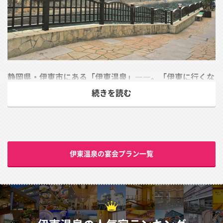
静岡県・伊東市にある「伊東温泉」――。「伊東に行くな
らハトヤ」のCMが懐かしい方も多いのではないでしょう
続きを読む
か。歴史の古い温泉で、平安時代から多くの人に親しまれ
てきたと言われています。江戸時代には将軍へ献上湯を行
っていたとされ、由緒正しき温泉といえるでしょう。
もともと厳選の豊富な土地だったようで、手掘りから機械
伊東温泉の宴会プラン一覧
掘りに移行された際に急激に源泉の数が増えました。今で
は、722（使用295）に増え、毎分31万リットルもの湯量
を誇っています。
そんな伊東温泉の魅力は、先述のハトヤを始めとした施