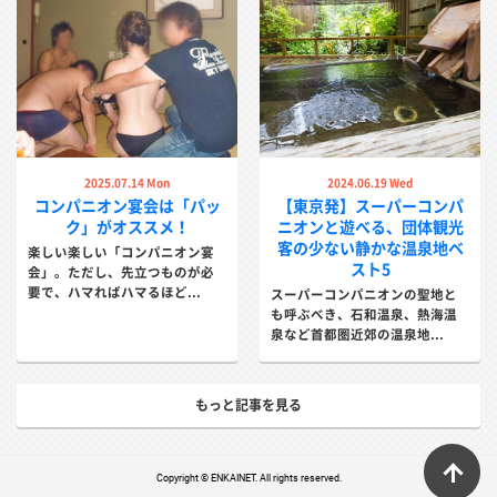
同で掘削して開湯した「鴨川温泉 なぎさの湯」に始まり
ます。その泉質は、ほんのりと硫黄が香る単純硫黄冷鉱泉
です。その他にも、泉質や効能の異なる自家源泉を持つ宿
がたくさんあります。そのうえ、海辺の宿から静かな山間
の宿まで、多彩なロケーションを誇ります。
2025.07.14 Mon
2024.06.19 Wed
コンパニオン宴会は「パッ
【東京発】スーパーコンパ
鴨川温泉の宴会プラン一覧
ク」がオススメ！
ニオンと遊べる、団体観光
客の少ない静かな温泉地ベ
楽しい楽しい「コンパニオン宴
スト5
会」。ただし、先立つものが必
要で、ハマればハマるほど...
スーパーコンパニオンの聖地と
も呼ぶべき、石和温泉、熱海温
泉など首都圏近郊の温泉地...
もっと記事を見る
鴨川グランドホテル
鴨川ユニバースホテル
波の音と過ごす時間...
波音を感じる露天風呂に海の幸、全体
ペ
で海を感じるリゾートホテル...
Copyright © ENKAINET. All rights reserved.