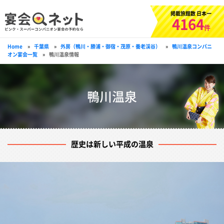
掲載旅館数 日本一
4164
件
Home
»
千葉県
»
外房（鴨川・勝浦・御宿・茂原・養老渓谷）
»
鴨川温泉コンパニ
オン宴会一覧
»
鴨川温泉情報
鴨川温泉
歴史は新しい平成の温泉