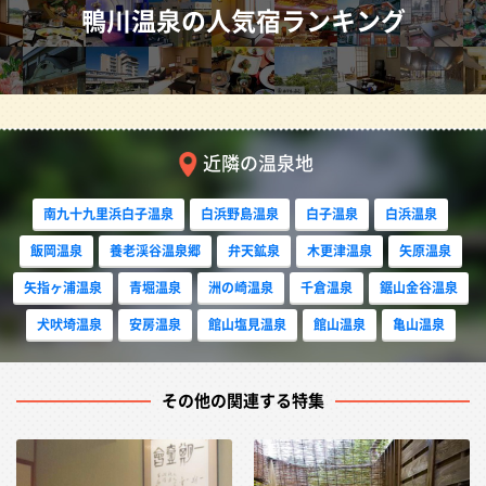
鴨川温泉の人気宿ランキング
鴨川温泉は、千葉県の鴨川市に位置し、南房総鴨川海岸沿
いに広がる温泉の総称です。都心から特急で約2時間。黒
潮の影響を受けて温暖な気候に恵まれた、一年を通してト
近隣の温泉地
ロピカルな南国情緒を満喫できる温泉地です。
南九十九里浜白子温泉
白浜野島温泉
白子温泉
白浜温泉
レジャーも充実しており、例年1月〜4月は花摘みのベ
飯岡温泉
養老渓谷温泉郷
弁天鉱泉
木更津温泉
矢原温泉
ストシーズンで、町中甘い花の香りでいっぱいになりま
矢指ヶ浦温泉
青堀温泉
洲の崎温泉
千倉温泉
鋸山金谷温泉
す。春のイチゴ狩りからマリンスポーツ、海の生き物とふ
犬吠埼温泉
安房温泉
館山塩見温泉
館山温泉
亀山温泉
れあえる鴨川シーワールド等、家族で楽しめるレジャーが
盛りだくさんです。
その他の関連する特集
万葉の古から歌に詠まれ、多くの人々の心を惹きつけ
てきた風光明媚な地、鴨川。その温泉地としての歴史は新
しく、平成15年4月に市内22軒の宿による温泉組合が、共