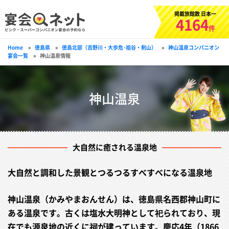
掲載旅館数 日本一
4164
件
Home
»
徳島県
»
徳島北部（吉野川・大歩危･祖谷・剣山）
»
神山温泉コンパニオン
宴会一覧
»
神山温泉情報
神山温泉
大自然に癒される温泉地
大自然と調和した景観とつるつるすべすべになる温泉地
神山温泉（かみやまおんせん）は、徳島県名西郡神山町に
ある温泉です。古くは塩水大明神として祀られており、現
在でも源泉地の近くに祠が建っています。慶応4年（1866