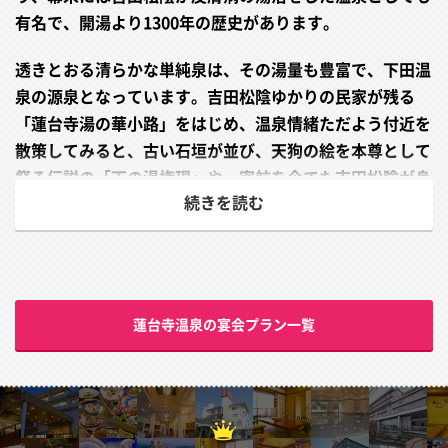
有名で、開湯より1300年の歴史があります。
透きとおる清らかな単純泉は、その湯量も豊富で、下田温
泉の源泉となっています。吉田松陰ゆかりの民家が残る
「蓮台寺湯の華小路」をはじめ、温泉情緒ただよう付近を
散策してみると、古い石垣が並び、天狗の絵を本尊として
祭る伝説の「下の湯権現」や、密航を企てた吉田松陰が身
続きを読む
を寄せた「村山邸」など歴史を物語る名所が点在し、史跡
に魅了され、豊かな自然には心から癒されることでしょ
う。
そして、皆様の旅の夜に欠かせないのは、美形コンパニオ
蓮台寺温泉の宴会プラン一覧
ンよる至極の接待です。絶品お料理とともに地元の愛らし
い女の子をお愉しみください。