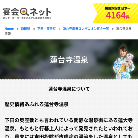
掲載旅館数 日本一
4164
件
Home
»
静岡県
»
下田・南伊豆
»
蓮台寺温泉コンパニオン宴会一覧
»
蓮台寺温泉
情報
蓮台寺温泉
蓮台寺温泉について
歴史情緒あふれる蓮台寺温泉
下田の奥座敷とも言われている閑静な温泉街にある蓮大寺
温泉。もともと行基上人によって発見されたといわれてお
り、幕末には吉田松陰が皮膚病の湯治をした温泉としても