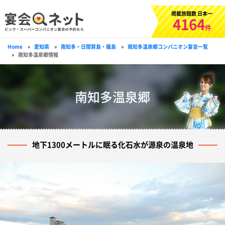
掲載旅館数 日本一
4164
件
Home
»
愛知県
»
南知多・日間賀島・篠島
»
南知多温泉郷コンパニオン宴会一覧
»
南知多温泉郷情報
南知多温泉郷
地下1300メートルに眠る化石水が源泉の温泉地