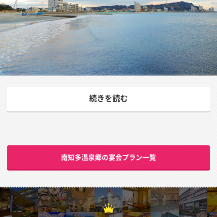
フグに伊勢エビ、高級食材で贅沢三昧
続きを読む
1600万年前には深海底にあったと言われる南知多。その
地下1300メートルに眠る化石水を源泉とするのが南知多
温泉郷だ。化石の成分が溶け出た温泉は、薬効成分を多く
含み効能も豊かとか。うすく緑がかったお湯はなめると塩
南知多温泉郷の宴会プラン一覧
辛い。愛知県内で最大の湧出量を誇り、源泉宿は3軒。太
古の時代から続く温泉に浸かりながら伊勢湾に沈む夕日を
眺めれば、どこか神秘的な気分になる。