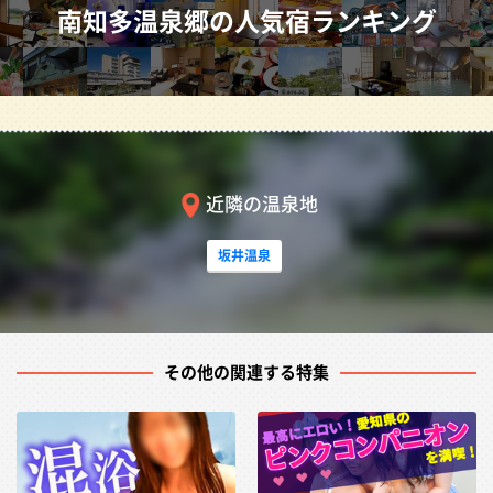
「日本の渚百選」に選ばれた「千鳥が浜」が有名
南知多温泉郷の人気宿ランキング
伊勢湾を望む高台に、3軒の源泉宿をはじめ大型ホテルや
民宿などが点在。遠浅の海水浴場が広範囲に続き、中でも
「日本の渚百選」に選ばれた「千鳥が浜」は有名。世界で
最も小粒の砂浜と言われ、東海随一の美しさを誇る。半島
の先端は、国の天然記念物「ウバメガシ」の群生地。暖か
近隣の温泉地
い海岸地帯に野生するという小高木の「ウバメガシトンネ
ル」を抜けると、大海原に篠島や日間賀島が浮かぶ。この
坂井温泉
辺りは、下関市に次ぐフグの産地。周辺の漁港はフグをは
じめ伊勢エビなど伊勢湾の幸が水揚げされ、まさに海の幸
の宝庫。新鮮な高級食材で贅沢な休日を満喫したい。
その他の関連する特集
南知多温泉郷の宴会プラン一覧