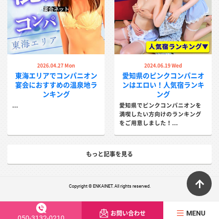
2026.04.27 Mon
2024.06.19 Wed
東海エリアでコンパニオン
愛知県のピンクコンパニオ
宴会におすすめの温泉地ラ
ンはエロい！人気宿ランキ
ンキング
ング
...
愛知県でピンクコンパニオンを
満喫したい方向けのランキング
をご用意しました！...
もっと記事を見る
ペ
Copyright © ENKAINET. All rights reserved.
お問い合わせ
MENU
050-3132-0210