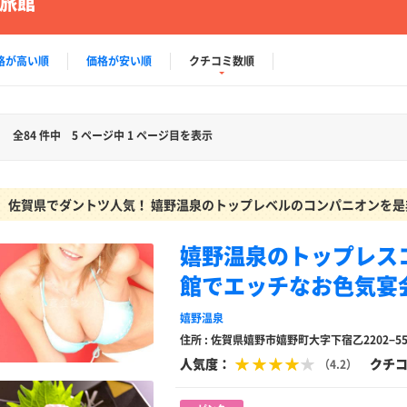
旅館
格が高い順
価格が安い順
クチコミ数順
全84 件中
5 ページ中 1 ページ目を表示
佐賀県でダントツ人気！ 嬉野温泉のトップレベルのコンパニオンを
嬉野温泉のトップレス
館でエッチなお色気宴
嬉野温泉
住所 : 佐賀県嬉野市嬉野町大字下宿乙2202−5
人気度：
クチ
（4.2）