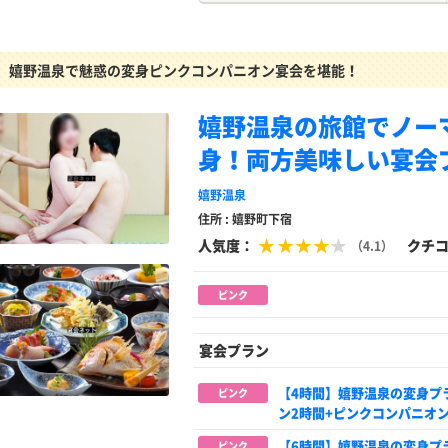
嬉野温泉で魅惑の変身ピンクコンパニオン宴会を堪能！
嬉野温泉の旅館でノー
身！両方美味しい宴会
嬉野温泉
住所 : 嬉野町下宿
人気度：
クチ
（4.1）
ピンク
宴会プラン
【4時間】嬉野温泉の変身プ
ピンク
ン2時間+ピンクコンパニオン
【6時間】嬉野温泉の変身プ
ピンク