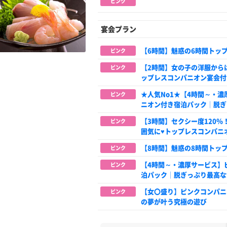
ピンク
宴会プラン
【6時間】魅惑の6時間トッ
ピンク
【2時間】女の子の洋服から
ピンク
ップレスコンパニオン宴会付
★人気No1★【4時間～・
ピンク
ニオン付き宿泊パック│脱ぎ
【3時間】セクシー度120
ピンク
囲気に♥トップレスコンパニ
【8時間】魅惑の8時間トッ
ピンク
【4時間～・濃厚サービス】
ピンク
泊パック│脱ぎっぷり最高な
【女〇盛り】ピンクコンパニ
ピンク
の夢が叶う究極の遊び