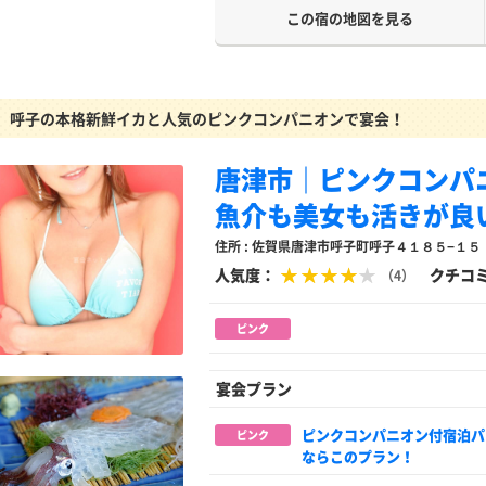
この宿の地図を見る
呼子の本格新鮮イカと人気のピンクコンパニオンで宴会！
唐津市｜ピンクコンパ
魚介も美女も活きが良
住所 : 佐賀県唐津市呼子町呼子４１８５−１５
人気度：
クチコ
（4）
ピンク
宴会プラン
ピンクコンパニオン付宿泊パ
ピンク
ならこのプラン！