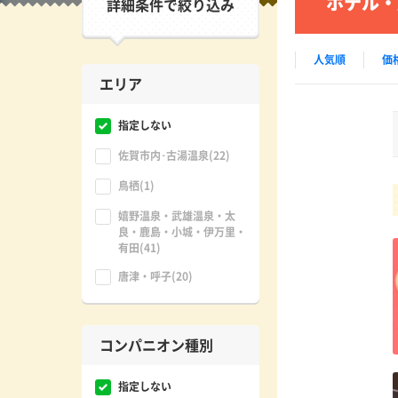
ホテル・
詳細条件で絞り込み
人気順
価
エリア
指定しない
佐賀市内･古湯温泉(22)
鳥栖(1)
嬉野温泉・武雄温泉・太
良・鹿島・小城・伊万里・
有田(41)
唐津・呼子(20)
コンパニオン種別
指定しない