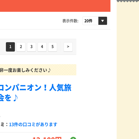
表示件数:
1
2
3
4
5
>
是非一度お楽しみください♪
コンパニオン！人気旅
会を♪
5
コミ：
13件の口コミがあります