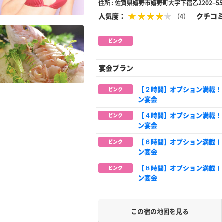
住所 : 佐賀県嬉野市嬉野町大字下宿乙2202−5
人気度：
クチコ
（4）
ピンク
宴会プラン
【２時間】オプション満載！
ピンク
ン宴会
【４時間】オプション満載！
ピンク
ン宴会
【６時間】オプション満載！
ピンク
ン宴会
【８時間】オプション満載！
ピンク
ン宴会
この宿の地図を見る