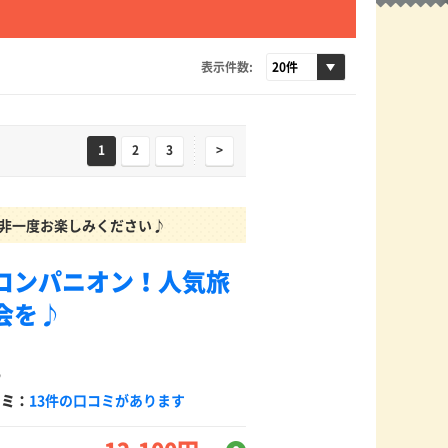
表示件数:
1
2
3
>
是非一度お楽しみください♪
コンパニオン！人気旅
会を♪
5
コミ：
13件の口コミがあります