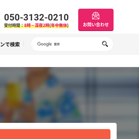
050-3132-0210
お問い合わせ
受付時間：
8時～深夜2時
(
年中無休
)
Googleサイト内検索
オンで検索
田