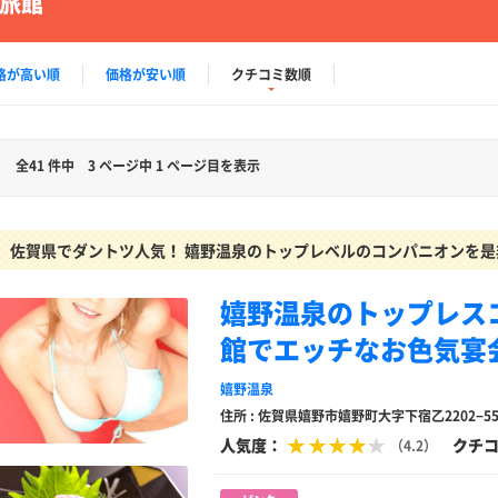
旅館
格が高い順
価格が安い順
クチコミ数順
全41 件中
3 ページ中 1 ページ目を表示
佐賀県でダントツ人気！ 嬉野温泉のトップレベルのコンパニオンを
嬉野温泉のトップレス
館でエッチなお色気宴
嬉野温泉
住所 : 佐賀県嬉野市嬉野町大字下宿乙2202−5
人気度：
クチ
（4.2）