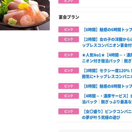
ピンク
宴会プラン
【6時間】魅惑の6時間トッ
ピンク
【2時間】女の子の洋服から
ピンク
ップレスコンパニオン宴会付
★人気No1★【4時間～・
ピンク
ニオン付き宿泊パック│脱ぎ
【3時間】セクシー度120
ピンク
囲気に♥トップレスコンパニ
【8時間】魅惑の8時間トッ
ピンク
【4時間～・濃厚サービス】
ピンク
泊パック│脱ぎっぷり最高な
【女〇盛り】ピンクコンパニ
ピンク
の夢が叶う究極の遊び