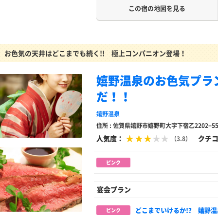
この宿の地図を見る
お色気の天井はどこまでも続く!! 極上コンパニオン登場！
嬉野温泉のお色気プラ
だ！！
嬉野温泉
住所 : 佐賀県嬉野市嬉野町大字下宿乙2202−5
人気度：
クチ
（3.8）
ピンク
宴会プラン
どこまでいけるか!? 嬉野
ピンク