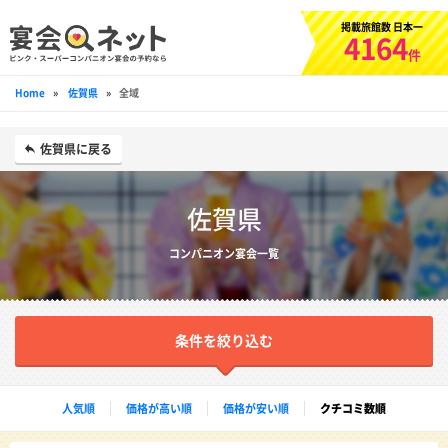
掲載旅館数 日本一
4164
件
Home
»
佐賀県
»
全域
佐賀県に戻る
佐賀県
コンパニオン宴会一覧
条件を絞り込む
人気順
価格が高い順
価格が安い順
クチコミ数順