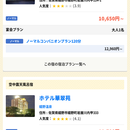
住所 : 佐賀県嬉野市嬉野町岩屋川内甲114-1
(3.9)
人気度：
10,650円～
ノーマル
宴会プラン
大人1名
ノーマルコンパニオンプラン120分
ノーマル
12,960円～
この宿の宿泊プラン一覧へ
空中露天風呂宿
ホテル華翠苑
嬉野温泉
住所 : 佐賀県嬉野市嬉野町岩屋川内甲333
(4.1)
人気度：