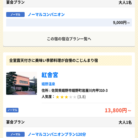
宴会プラン
大人1名
ノーマルコンパニオン
ノーマル
9,000円～
この宿の宿泊プラン一覧へ
全室露天付きに美味い季節料理が自慢のこじんまり宿
紅舎宮
嬉野温泉
住所 : 佐賀県嬉野市嬉野町岩屋川内甲310-3
(3.8)
人気度：
13,800円～
ノーマル
宴会プラン
大人1名
ノーマルコンパニオンプラン120分
ノーマル