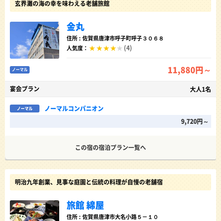
玄界灘の海の幸を味わえる老舗旅館
金丸
住所 : 佐賀県唐津市呼子町呼子３０６８
(4)
人気度：
11,880円～
ノーマル
宴会プラン
大人1名
ノーマルコンパニオン
ノーマル
9,720円～
この宿の宿泊プラン一覧へ
明治九年創業、見事な庭園と伝統の料理が自慢の老舗宿
旅館 綿屋
住所 : 佐賀県唐津市大名小路５－１０