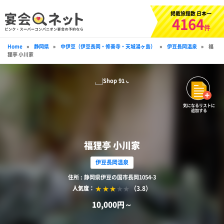
掲載旅館数 日本一
4164
件
Home
»
静岡県
»
中伊豆（伊豆長岡・修善寺・天城湯ヶ島）
»
伊豆長岡温泉
»
福
狸亭 小川家
気になるリストに
追加する
福狸亭 小川家
伊豆長岡温泉
住所 : 静岡県伊豆の国市長岡1054-3
（3.8）
人気度：
10,000円～