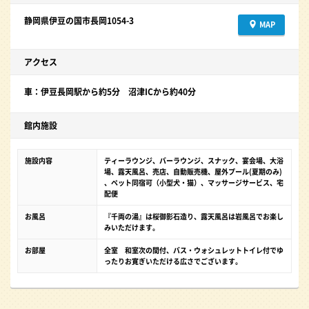
静岡県伊豆の国市長岡1054-3
MAP
アクセス
車：伊豆長岡駅から約5分 沼津ICから約40分
館内施設
施設内容
ティーラウンジ、バーラウンジ、スナック、宴会場、大浴
場、露天風呂、売店、自動販売機、屋外プール(夏期のみ)
、ペット同宿可（小型犬・猫）、マッサージサービス、宅
配便
お風呂
『千両の湯』は桜御影石造り、露天風呂は岩風呂でお楽し
みいただけます。
お部屋
全室 和室次の間付、バス・ウォシュレットトイレ付でゆ
ったりお寛ぎいただける広さでございます。