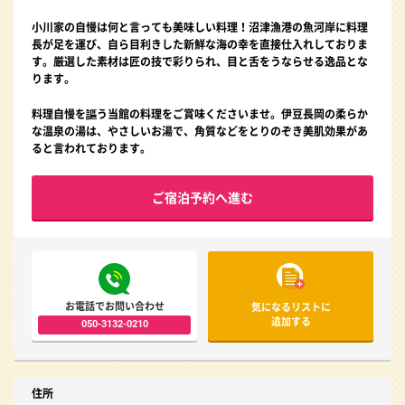
小川家の自慢は何と言っても美味しい料理！沼津漁港の魚河岸に料理
長が足を運び、自ら目利きした新鮮な海の幸を直接仕入れしておりま
す。厳選した素材は匠の技で彩りられ、目と舌をうならせる逸品とな
ります。
料理自慢を謳う当館の料理をご賞味くださいませ。伊豆長岡の柔らか
な温泉の湯は、やさしいお湯で、角質などをとりのぞき美肌効果があ
ると言われております。
ご宿泊予約へ進む
お電話でお問い合わせ
気になるリストに
追加する
050-3132-0210
住所