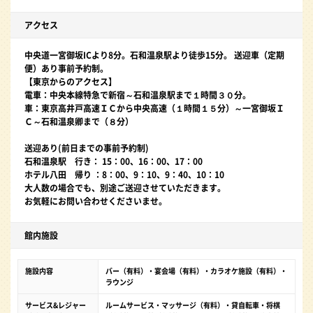
アクセス
中央道一宮御坂ICより8分。石和温泉駅より徒歩15分。 送迎車（定期
便）あり事前予約制。
【東京からのアクセス】
電車：中央本線特急で新宿～石和温泉駅まで１時間３０分。
車：東京高井戸高速ＩＣから中央高速（１時間１５分）～一宮御坂Ｉ
Ｃ～石和温泉卿まで（８分）
送迎あり(前日までの事前予約制)
石和温泉駅 行き： 15：00、16：00、17：00
ホテル八田 帰り ：8：00、9：10、9：40、10：10
大人数の場合でも、別途ご送迎させていただきます。
お気軽にお問い合わせくださいませ。
館内施設
施設内容
バー（有料）・宴会場（有料）・カラオケ施設（有料）・
ラウンジ
サービス&レジャー
ルームサービス・マッサージ（有料）・貸自転車・将棋