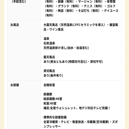
（手配含む）
（有料）・囲碁（有料）・マージャン（有料）・体育館
（有料）・グランド（有料）・テニス（有料）・ゴルフ
（有料）・陶芸（有料）・そば打ち（有料）・デイユース
（有料）
お風呂
大露天風呂（天然温泉にFFCセラミックを導入）・展望風
呂・ワイン風呂
温泉
石和温泉
天然温泉掛け流し(加水・加温含む)
露天風呂
あり(男女ともあり(時間交代含む)・貸切不可)
貸切風呂
あり(条件有り)
お部屋
全館和室
部屋数
総部屋数:49室
和室:49室
補足:全室ウォシュレット、地デジ対応テレビ完備！
標準的な部屋設備
全室冷暖房・テレビ・衛星放送・冷蔵庫(空冷蔵庫)・ズボ
ンプレッサー