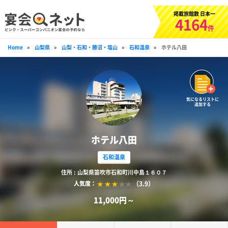
掲載旅館数 日本一
4164
件
Home
»
山梨県
»
山梨・石和・勝沼・塩山
»
石和温泉
»
ホテル八田
気になるリストに
追加する
ホテル八田
石和温泉
住所 : 山梨県笛吹市石和町川中島１６０７
（3.9）
人気度：
11,000円～