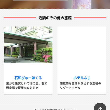
近隣のその他の旅館
石和びゅーほてる
ホテルふじ
豊かな果実といで湯の里、石和
開放的な空間が演出する至福の
温泉郷で優雅なひととき
リゾートホテル
ペ