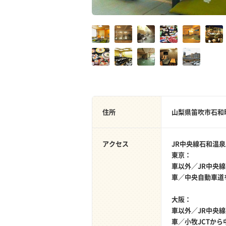
住所
山梨県笛吹市石和
アクセス
JR中央線石和温
東京：
車以外／JR中央
車／中央自動車道
大阪：
車以外／JR中央
車／小牧JCTか