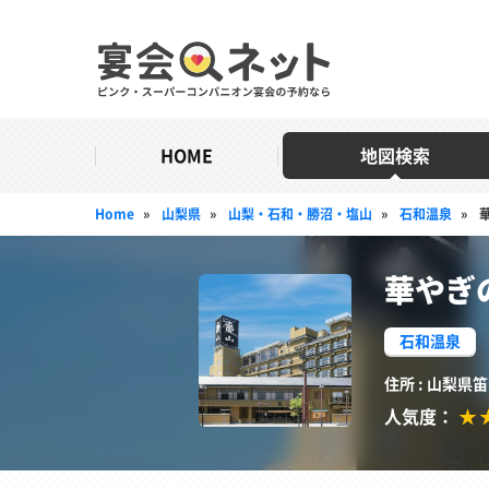
HOME
地図検索
Home
»
山梨県
»
山梨・石和・勝沼・塩山
»
石和温泉
»
華やぎ
石和温泉
住所 : 山梨県
人気度：