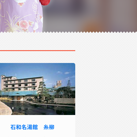
石和名湯館 糸柳