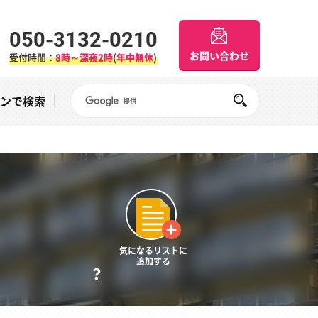
050-3132-0210
お問い合わせ
受付時間：
8時～深夜2時
(
年中無休
)
Googleサイト内検索
オンで検索
気になるリストに
追加する
？