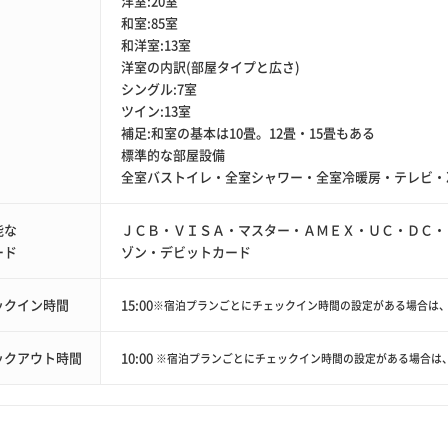
洋室:20室
和室:85室
和洋室:13室
洋室の内訳(部屋タイプと広さ)
シングル:7室
ツイン:13室
補足:和室の基本は10畳。12畳・15畳もある
標準的な部屋設備
全室バストイレ・全室シャワー・全室冷暖房・テレビ・冷
能な
ＪＣＢ・ＶＩＳＡ・マスター・ＡＭＥＸ・ＵＣ・ＤＣ・
ード
ゾン・デビットカード
ックイン時間
15:00
※宿泊プランごとにチェックイン時間の設定がある場合は
ックアウト時間
10:00
※宿泊プランごとにチェックイン時間の設定がある場合は