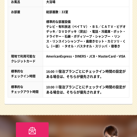
お風呂
大浴場
お部屋
総部屋数：33室
標準的な部屋設備
テレビ・有料放送（ペイＴＶ）・ＢＳ／ＣＡＴＶ・ビデオ
デッキ／ＤＶＤデッキ（貸出）・電話・冷蔵庫・ポット・
ドライヤー・石鹸・ボディソープ・シャンプー ・リン
ス・リンスインシャンプー・歯磨きセット・カミソリ・く
し（一部）・タオル・バスタオル・スリッパ ・寝巻き
現地で利用可能な
AmericanExpress・DINERS・JCB・MasterCard・VISA
クレジットカード
標準的な
※宿泊プランごとにチェックイン時間の設定が
16:00
チェックイン時間
ある場合は、そちらが優先されます。
標準的な
※宿泊プランごとにチェックイン時間の設定が
10:00
チェックアウト時間
ある場合は、そちらが優先されます。