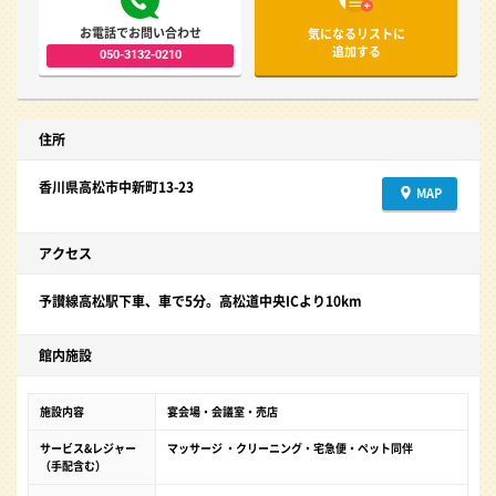
お電話でお問い合わせ
気になるリストに
追加する
050-3132-0210
住所
香川県高松市中新町13-23
MAP
アクセス
予讃線高松駅下車、車で5分。高松道中央ICより10km
館内施設
施設内容
宴会場・会議室・売店
サービス&レジャー
マッサージ ・クリーニング・宅急便・ペット同伴
（手配含む）