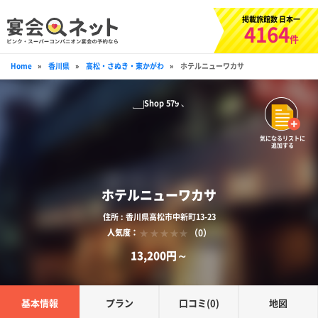
掲載旅館数 日本一
4164
件
Home
»
香川県
»
高松・さぬき・東かがわ
»
ホテルニューワカサ
気になるリストに
追加する
ホテルニューワカサ
住所 : 香川県高松市中新町13-23
（0）
人気度：
13,200円～
基本情報
プラン
口コミ(0)
地図