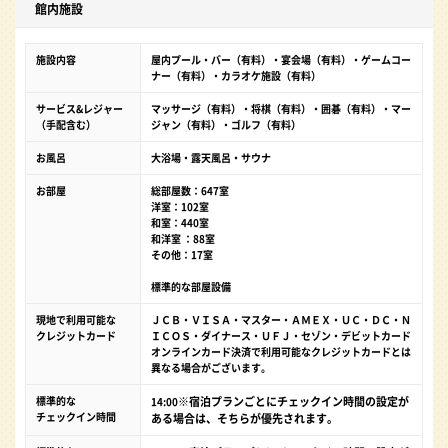
館内施設
施設内容
屋内プール・バー（有料）・宴会場（有料）・ゲームコー
ナー（有料）・カラオケ施設（有料）
サービス&レジャー
マッサージ（有料）・将棋（有料）・囲碁（有料）・マー
（手配含む）
ジャン（有料）・ゴルフ（有料）
お風呂
大浴場・露天風呂・サウナ
お部屋
総部屋数：647室
洋室：102室
和室：440室
和洋室 ：88室
その他：17室
標準的な部屋設備
現地で利用可能な
ＪＣＢ・ＶＩＳＡ・マスター・ＡＭＥＸ・ＵＣ・ＤＣ・Ｎ
クレジットカード
ＩＣＯＳ・ダイナース・ＵＦＪ・セゾン・デビットカード
オンラインカード決済で利用可能なクレジットカードとは
異なる場合がございます。
標準的な
※宿泊プランごとにチェックイン時間の設定が
14:00
チェックイン時間
ある場合は、そちらが優先されます。