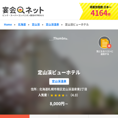
掲載旅館数 日本一
4164
件
Home
»
北海道
»
定山渓
»
定山渓温泉
»
定山渓ビューホテル
気になるリストに
追加する
定山渓ビューホテル
定山渓温泉
住所 : 北海道札幌市南区定山渓温泉東2丁目
（4.0）
人気度：
8,000円～