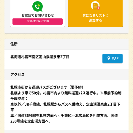
お電話でお問い合わせ
気になるリストに
追加する
050-3132-0210
住所
北海道札幌市南区定山渓温泉東2丁目
MAP
アクセス
札幌市街から送迎バスがございます（要予約）
札幌より車で50分。札幌市内より無料送迎バス運行中。※事前予約制
千歳空港：
車以外／JR千歳線、札幌駅からバスへ乗換え、定山渓温泉東2丁目下
車
車／国道36号線を札幌方面へ～千歳IC～北広島ICを札幌方面、国道
230号線を定山渓方面へ.