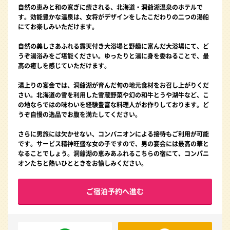
自然の恵みと和の寛ぎに癒される、北海道・洞爺湖温泉のホテルで
す。効能豊かな温泉は、女将がデザインをしたこだわりの二つの湯船
にてお楽しみいただけます。
自然の美しさあふれる露天付き大浴場と野趣に富んだ大浴場にて、ど
うぞ湯浴みをご堪能ください。ゆったりと湯に身を委ねることで、最
高の癒しを感じていただけます。
湯上りの宴会では、洞爺湖が育んだ旬の地元食材をお召し上がりくだ
さい。北海道の雪を利用した雪蔵野菜や幻の和牛とうや湖牛など、こ
の地ならではの味わいを経験豊富な料理人がお作りしております。ど
うぞ自慢の逸品でお腹を満たしてください。
さらに男旅には欠かせない、コンパニオンによる接待もご利用が可能
です。サービス精神旺盛な女の子ですので、男の宴会には最高の華と
なることでしょう。洞爺湖の恵みあふれるこちらの宿にて、コンパニ
オンたちと熱いひとときをお愉しみください。
ご宿泊予約へ進む