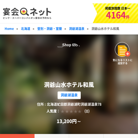
掲載旅館数 日本一
4164
件
Home
»
北海道
»
登別・洞爺・室蘭
»
洞爺湖温泉
»
洞爺山水ホテル和風
気になるリストに
追加する
洞爺山水ホテル和風
洞爺湖温泉
住所 : 北海道虻田郡洞爺湖町洞爺湖温泉78
（0）
人気度：
13,200円～