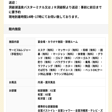
送迎：
洞爺湖温泉バスターミナル又はＪＲ洞爺駅より送迎：事前に前日まで
に要予約
現地到着時間14時~17時にてお伺い致しております。
館内施設
施設内容
宴会場・カラオケ施設・禁煙ルーム
サービス&レジャー
エステ（有料）・マッサージ（有料）・将棋（有料）・囲
（手配含む）
碁（有料）・マージャン（有料）・体育館（有料）・グラ
ンド（有料）・ゴルフ（有料）・パターゴルフ（有料）・
釣り（有料）・パラグライダー（有料）・乗馬（有料）・
ラフティング（有料）・カヌー（有料）・陶芸（有料）・
そば打ち（有料）・デイユース（有料）・ペットOK(ケー
ジ持込/部屋・ラウンジ持込OK)
お風呂
内湯・露天風呂
お部屋
総部屋数：61室
和室：60室
和洋室：1室
標準的な部屋設備
全室バストイレ・全室シャワー・全室冷暖房・テレビ・ズ