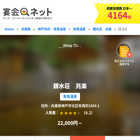
掲載旅館数 日本一
4164
件
Home
»
兵庫県
»
神戸市内・有馬温泉
»
有馬温泉
»
銀水荘 兆楽
»
口コミ
気になるリストに
追加する
銀水荘 兆楽
有馬温泉
住所 : 兵庫県神戸市北区有馬町1654-1
（4.2）
人気度：
22,000円～