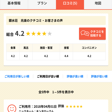
基本情報
プラン
口コミ(5)
地図
銀水荘 兆楽のクチコミ・お客さまの声
4.2
クチコミを
総合
投稿する
食事
風呂
施設・客室
接客
コンパニオン
4.2
4.2
4.2
4.4
4.2
ご利用日が新しい順
ご利用日が古い順
評価が高い順
評価が低い順
全5件中 1～5件を表示中
評価
ご利用月：2018年04月01日
ニックネーム：キンタローさん