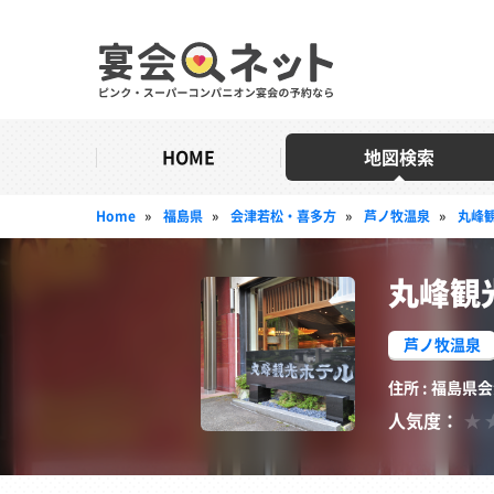
HOME
地図検索
Home
»
福島県
»
会津若松・喜多方
»
芦ノ牧温泉
»
丸峰
丸峰観
芦ノ牧温泉
住所 : 福島県
人気度：