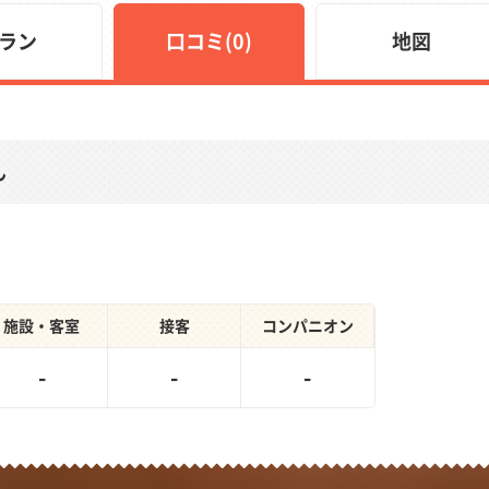
ラン
口コミ(0)
地図
ん
施設・客室
接客
コンパニオン
-
-
-