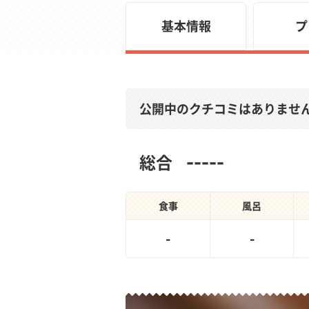
基本情報
プ
公開中のクチコミはありませ
-----
総合
食事
風呂
-
-