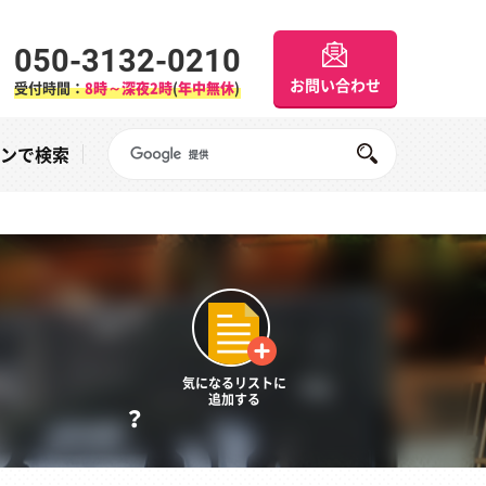
050-3132-0210
お問い合わせ
受付時間：
8時～深夜2時
(
年中無休
)
Googleサイト内検索
オンで検索
気になるリストに
追加する
？