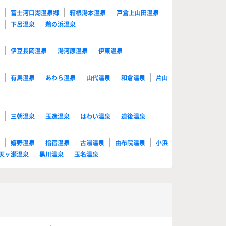
泉
富士河口湖温泉郷
箱根湯本温泉
戸倉上山田温泉
泉
下呂温泉
鵜の浜温泉
泉
伊豆長岡温泉
湯河原温泉
伊東温泉
泉
有馬温泉
あわら温泉
山代温泉
和倉温泉
片山
泉
三朝温泉
玉造温泉
はわい温泉
道後温泉
泉
嬉野温泉
指宿温泉
古湯温泉
由布院温泉
小浜
天ヶ瀬温泉
黒川温泉
玉名温泉