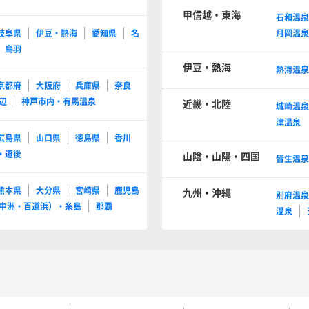
甲信越・東海
石和温
岐阜県
伊豆・熱海
愛知県
名
月岡温
鳥羽
伊豆・熱海
熱海温
京都府
大阪府
兵庫県
奈良
辺
神戸市内・有馬温泉
近畿・北陸
城崎温
津温泉
広島県
山口県
徳島県
香川
・道後
山陰・山陽・四国
皆生温
熊本県
大分県
宮崎県
鹿児島
九州・沖縄
別府温
中洲・百道浜）・糸島
那覇
温泉