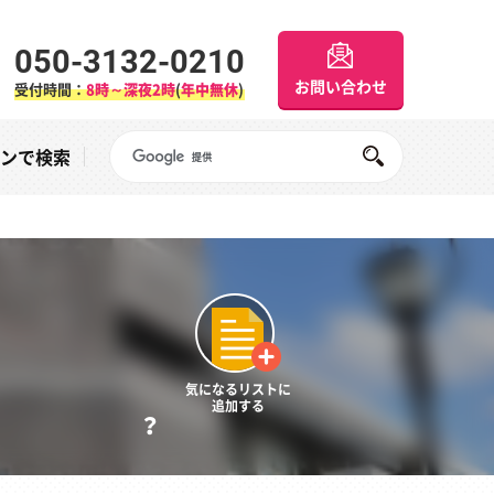
050-3132-0210
お問い合わせ
受付時間：
8時～深夜2時
(
年中無休
)
Googleサイト内検索
オンで検索
気になるリストに
追加する
？