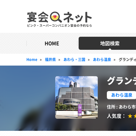
HOME
地図検索
Home
»
福井県
»
あわら・三国
»
あわら温泉
»
グランデ
グラン
あわら温泉
住所 : あわ
人気度：