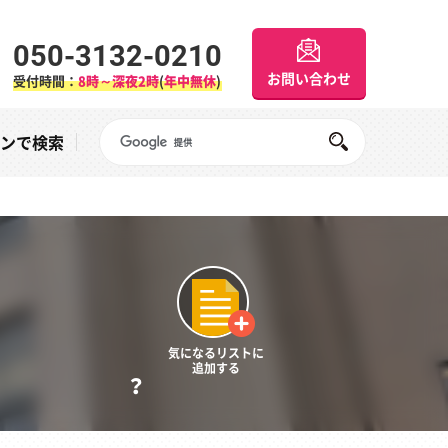
050-3132-0210
お問い合わせ
受付時間：
8時～深夜2時
(
年中無休
)
Googleサイト内検索
オンで検索
気になるリストに
追加する
？