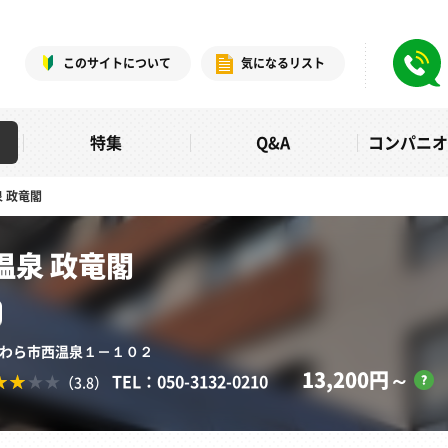
このサイトについて
気になるリスト
特集
Q&A
コンパニ
 政竜閣
温泉 政竜閣
県あわら市西温泉１－１０２
13,200円～
TEL：050-3132-0210
（3.8）