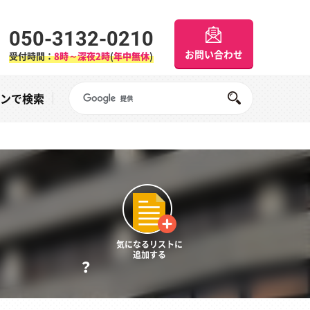
050-3132-0210
お問い合わせ
受付時間：
8時～深夜2時
(
年中無休
)
Googleサイト内検索
オンで検索
気になるリストに
追加する
？