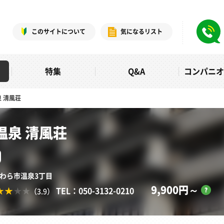
このサイトについて
気になるリスト
特集
Q&A
コンパニ
 清風荘
温泉 清風荘
あわら市温泉3丁目
9,900円～
TEL：050-3132-0210
（3.9）