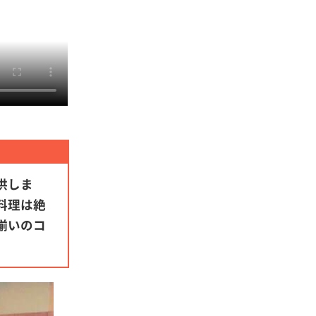
供しま
料理は絶
揃いのコ