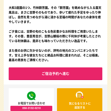
大和3庭園の1つ、竹林群芳園。その「群芳園」を眺めながら入る露天
風呂は、まさに吉野そのものであり、歩いて疲れた手足をゆったり伸
ばし、自然を見つめながら湯に浸かる至福の時間があなたの身体を癒
やしていきます。
ご夕食には、吉野の旬のこもる色彩豊かなお料理をご用意いたしま
す。その昔、豊臣秀吉が、吉野山観桜の際に千利休が考案したとされ
ている利休鍋は、是非とも味わっていただきたい逸品です。
また夜のお供に欠かせないのが、評判の地元のコンパニオンたちで
す。甘え上手な彼女たちにと絶品お料理に囲まれれば、そこは極楽。
最高の男旅をご満喫ください。
ご宿泊予約へ進む
お電話でお問い合わせ
気になるリストに
追加する
050-3132-0210