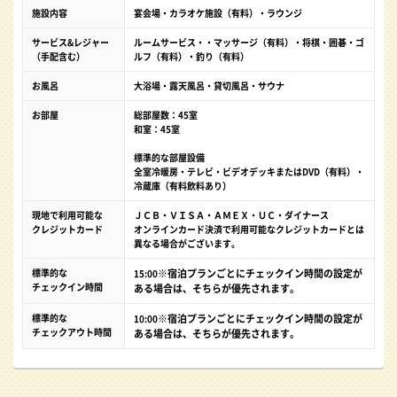
施設内容
宴会場・カラオケ施設（有料）・ラウンジ
サービス&レジャー
ルームサービス・・マッサージ（有料）・将棋・囲碁・ゴ
（手配含む）
ルフ（有料）・釣り（有料）
お風呂
大浴場・露天風呂・貸切風呂・サウナ
お部屋
総部屋数：45室
和室：45室
標準的な部屋設備
全室冷暖房・テレビ・ビデオデッキまたはDVD（有料）・
冷蔵庫（有料飲料あり）
現地で利用可能な
ＪＣＢ・ＶＩＳＡ・ＡＭＥＸ・ＵＣ・ダイナース
クレジットカード
オンラインカード決済で利用可能なクレジットカードとは
異なる場合がございます。
標準的な
※宿泊プランごとにチェックイン時間の設定が
15:00
チェックイン時間
ある場合は、そちらが優先されます。
標準的な
※宿泊プランごとにチェックイン時間の設定が
10:00
チェックアウト時間
ある場合は、そちらが優先されます。