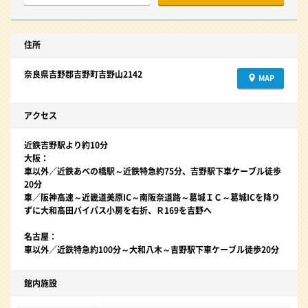
住所
奈良県吉野郡吉野町吉野山2142
MAP
アクセス
近鉄吉野駅より約10分
大阪：
車以外／近鉄あべの橋駅～近鉄特急約75分、吉野駅下車ケーブル徒歩
20分
車／阪神高速～近畿道美原IC～南阪奈道路～葛城ＩＣ～葛城ICを降り
ずに大和高田バイパス小房を右折、Ｒ169を吉野へ
名古屋：
車以外／近鉄特急約100分～大和八木～吉野駅下車ケーブル徒歩20分
館内施設