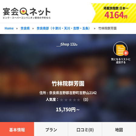
掲載旅館数 日本一
4164
件
Home
»
奈良県
»
奈良南部（十津川・天川・吉野・五条）
»
竹林院群芳園
気になるリストに
追加する
竹林院群芳園
住所 : 奈良県吉野郡吉野町吉野山2142
（0）
人気度：
15,750円～
基本情報
プラン
口コミ(0)
地図