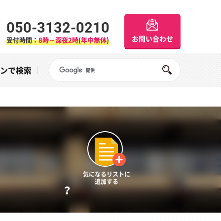
050-3132-0210
お問い合わせ
受付時間：
8時～深夜2時
(
年中無休
)
Googleサイト内検索
オンで検索
気になるリストに
追加する
？