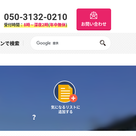
050-3132-0210
お問い合わせ
受付時間：
8時～深夜2時
(
年中無休
)
Googleサイト内検索
オンで検索
気になるリストに
追加する
？