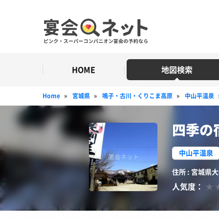
HOME
地図検索
Home
»
宮城県
»
鳴子・古川・くりこま高原
»
中山平温泉
四季の
中山平温泉
住所 : 宮城県
人気度：