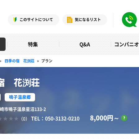
このサイトについて
気になるリスト
特集
Q&A
コンパニ
»
四季の宿 花渕荘
»
プラン
宿 花渕荘
鳴子温泉郷
大崎市鳴子温泉星沼133-2
8,000円～
TEL：050-3132-0210
（0）