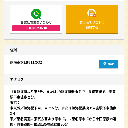
お電話でお問い合わせ
気になるリストに
追加する
050-3132-0210
住所
熱海市水口町11の32
MAP
アクセス
ＪＲ熱海駅より車5分。またはJR熱海駅乗換えでＪＲ伊東線で、来宮
駅下車徒歩２分。
東京：
車以外／熱海駅下車、車で５分。または熱海駅乗換で来宮駅下車徒歩
2分
車／東名高速～東京方面より厚木IC。～東名厚木ICから小田原厚木道
路～真鶴道路～国道135号線経由60分