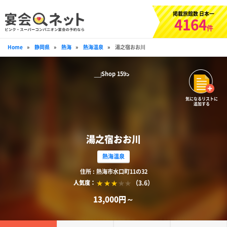
掲載旅館数 日本一
4164
件
Home
»
静岡県
»
熱海
»
熱海温泉
»
湯之宿おお川
気になるリストに
追加する
湯之宿おお川
熱海温泉
住所 : 熱海市水口町11の32
（3.6）
人気度：
13,000円～