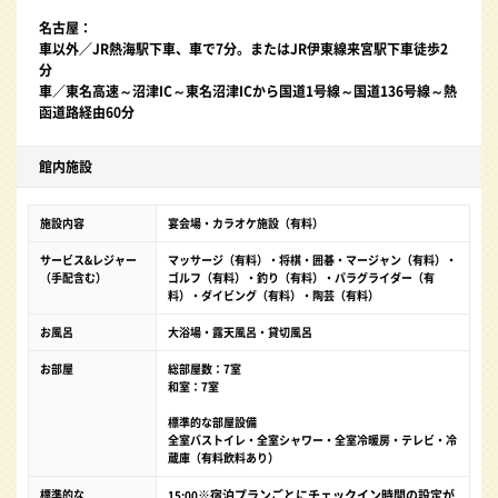
名古屋：
車以外／JR熱海駅下車、車で7分。またはJR伊東線来宮駅下車徒歩2
分
車／東名高速～沼津IC～東名沼津ICから国道1号線～国道136号線～熱
函道路経由60分
館内施設
施設内容
宴会場・カラオケ施設（有料）
サービス&レジャー
マッサージ（有料）・将棋・囲碁・マージャン（有料）・
（手配含む）
ゴルフ（有料）・釣り（有料）・パラグライダー（有
料）・ダイビング（有料）・陶芸（有料）
お風呂
大浴場・露天風呂・貸切風呂
お部屋
総部屋数：7室
和室：7室
標準的な部屋設備
全室バストイレ・全室シャワー・全室冷暖房・テレビ・冷
蔵庫（有料飲料あり）
標準的な
※宿泊プランごとにチェックイン時間の設定が
15:00