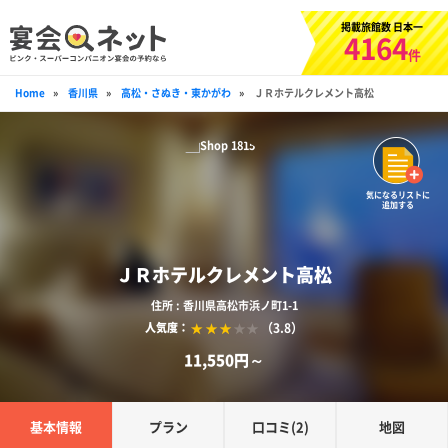
掲載旅館数 日本一
4164
件
Home
»
香川県
»
高松・さぬき・東かがわ
»
ＪＲホテルクレメント高松
気になるリストに
追加する
ＪＲホテルクレメント高松
住所 : 香川県高松市浜ノ町1-1
（3.8）
人気度：
11,550円～
基本情報
プラン
口コミ(2)
地図