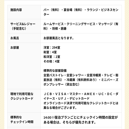
施設内容
バー（有料）・宴会場（有料）・ラウンジ・ビジネスセン
ター
サービス&レジャー
ルームサービス・クリーニングサービス・マッサージ（有
（手配含む）
料）・将棋・囲碁
お風呂
お部屋風呂となります。
お部屋
洋室：294室
和室：4室
和洋室 ：2室
その他：4室
標準的な部屋設備
全室バストイレ・全室シャワー・全室冷暖房・テレビ・衛
星放送（有料）・冷蔵庫（有料飲料あり）・ミニバー・ズ
ボンプレッサー（貸出含む）
現地で利用可能な
ＪＣＢ・ＶＩＳＡ・マスター・ＡＭＥＸ・ＵＣ・ＤＣ・ダ
クレジットカード
イナース・ＵＦＪ・デビットカード
オンラインカード決済で利用可能なクレジットカードとは
異なる場合がございます。
標準的な
※宿泊プランごとにチェックイン時間の設定が
14:00
チェックイン時間
ある場合は、そちらが優先されます。