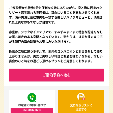
JR高松駅から徒歩1分と便利な立地にありながら、空と海に囲まれた
リゾート感覚溢れる雰囲気は、都心にいることを忘れさせてくれま
す。瀬戸内海と高松市内を一望する美しいパノラマビューと、洗練さ
れた上質なおもてなしが自慢です。
客室は、シックなインテリアで、すみずみまにまで特別な配慮をなし
た落ち着きのある空間となっています。窓からは、はるか彼方まで広
がる瀬戸内海の眺望をお楽しみいただけます。
最高の立地に建つホテルで、地元のコンパニオンと羽目を外して盛り
上がりませんか。美女と美味しい料理とお酒を味わいながら、愉しい
宴会のひと時をお過ごし頂けるプランをご用意しております。
ご宿泊予約へ進む
お電話でお問い合わせ
気になるリストに
追加する
050-3132-0210