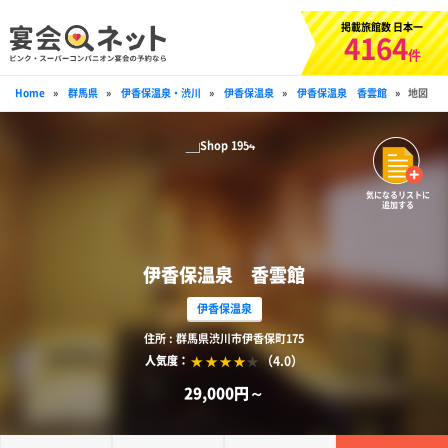
掲載旅館数 日本一
4164
件
Home
»
群馬県
»
伊香保温泉・渋川
»
伊香保温泉
»
伊香保温泉 香雲館
»
地図
気になるリストに
追加する
伊香保温泉 香雲館
伊香保温泉
住所 : 群馬県渋川市伊香保町175
（4.0）
人気度：
29,000円～