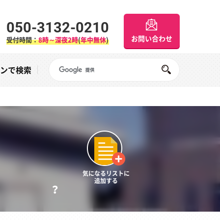
050-3132-0210
お問い合わせ
受付時間：
8時～深夜2時
(
年中無休
)
Googleサイト内検索
オンで検索
気になるリストに
追加する
？