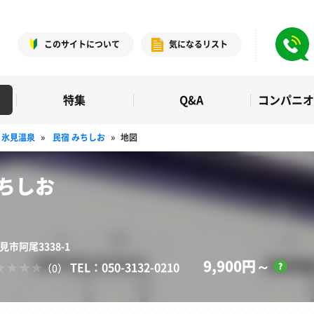
このサイトについて
気になるリスト
特集
Q&A
コンパニ
氷見温泉
»
民宿 みちしお
»
地図
みちしお
見市阿尾3338-1
9,900円～
TEL：050-3132-0210
（0）