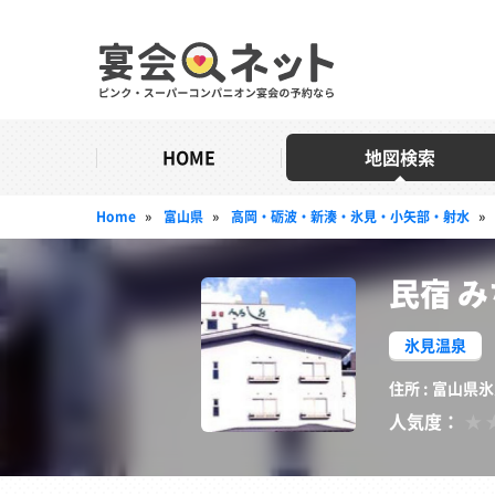
HOME
地図検索
Home
»
富山県
»
高岡・砺波・新湊・氷見・小矢部・射水
»
民宿 
氷見温泉
住所 : 富山県氷
人気度：