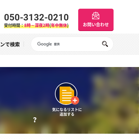
050-3132-0210
お問い合わせ
受付時間：
8時～深夜2時
(
年中無休
)
Googleサイト内検索
オンで検索
気になるリストに
追加する
？