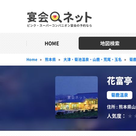
HOME
地図検索
Home
»
熊本県
»
大津・菊池温泉・山鹿・荒尾・玉名
»
菊
花富亭
菊鹿温泉
住所 : 熊本
人気度：