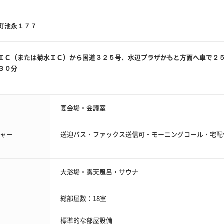
町池永１７７
ＩＣ（または菊水ＩＣ）から国道３２５号、水辺プラザかもと方面へ車で２
３０分
宴会場・会議室
ジャー
送迎バス・ファックス送信可・モーニングコール・宅配
大浴場・露天風呂・サウナ
総部屋数：18室
標準的な部屋設備