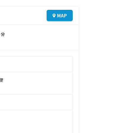
MAP
５分
便