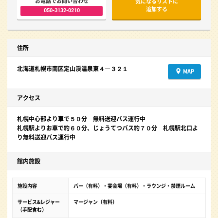
お電話でお問い合わせ
気になるリストに
追加する
050-3132-0210
住所
北海道札幌市南区定山渓温泉東４―３２１
MAP
アクセス
札幌中心部より車で５０分 無料送迎バス運行中
札幌駅よりお車で約６０分、じょうてつバス約７０分 札幌駅北口よ
り無料送迎バス運行中
館内施設
施設内容
バー（有料）・宴会場（有料）・ラウンジ・禁煙ルーム
サービス&レジャー
マージャン（有料）
（手配含む）