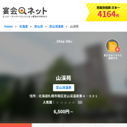
掲載旅館数 日本一
4164
件
Home
»
北海道
»
定山渓
»
定山渓温泉
»
山渓苑
気になるリストに
追加する
山渓苑
定山渓温泉
住所 : 北海道札幌市南区定山渓温泉東４―３２１
（0）
人気度：
6,500円～