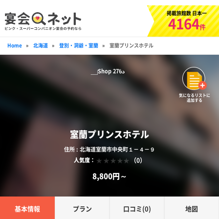
掲載旅館数 日本一
4164
件
Home
»
北海道
»
登別・洞爺・室蘭
»
室蘭プリンスホテル
気になるリストに
追加する
室蘭プリンスホテル
住所 : 北海道室蘭市中央町１－４－９
（0）
人気度：
8,800円～
基本情報
プラン
口コミ(0)
地図