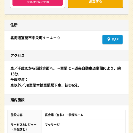
追加する
050-3132-0210
住所
北海道室蘭市中央町１－４－９
MAP
アクセス
車／千歳ICから函館方面へ。～室蘭IC～道央自動車道室蘭ICより、約
15分.
千歳空港：
車以外／JR室蘭本線室蘭駅下車、徒歩6分。
館内施設
施設内容
宴会場（有料）・禁煙ルーム
サービス&レジャー
マッサージ
（手配含む）