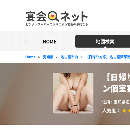
HOME
地図検索
Home
»
愛知県
»
名古屋市内
»
【日帰り対応】名古屋繁華
【日帰
ン個室
住所 : 愛知県
人気度：