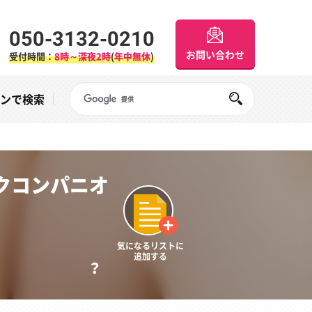
050-3132-0210
お問い合わせ
受付時間：
8時～深夜2時
(
年中無休
)
Googleサイト内検索
オンで検索
クコンパニオ
気になるリストに
追加する
？