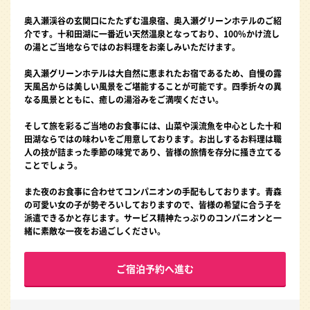
奥入瀬渓谷の玄関口にたたずむ温泉宿、奥入瀬グリーンホテルのご紹
介です。十和田湖に一番近い天然温泉となっており、100%かけ流し
の湯とご当地ならではのお料理をお楽しみいただけます。
奥入瀬グリーンホテルは大自然に恵まれたお宿であるため、自慢の露
天風呂からは美しい風景をご堪能することが可能です。四季折々の異
なる風景とともに、癒しの湯浴みをご満喫ください。
そして旅を彩るご当地のお食事には、山菜や渓流魚を中心とした十和
田湖ならではの味わいをご用意しております。お出しするお料理は職
人の技が詰まった季節の味覚であり、皆様の旅情を存分に掻き立てる
ことでしょう。
また夜のお食事に合わせてコンパニオンの手配もしております。青森
の可愛い女の子が勢ぞろいしておりますので、皆様の希望に合う子を
派遣できるかと存じます。サービス精神たっぷりのコンパニオンと一
緒に素敵な一夜をお過ごしください。
ご宿泊予約へ進む