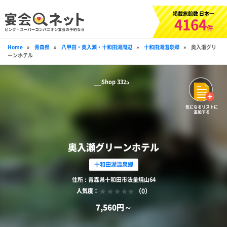
掲載旅館数 日本一
4164
件
Home
»
青森県
»
八甲田・奥入瀬・十和田湖周辺
»
十和田湖温泉郷
»
奥入瀬グリ
ーンホテル
気になるリストに
追加する
奥入瀬グリーンホテル
十和田湖温泉郷
住所 : 青森県十和田市法量焼山64
（0）
人気度：
7,560円～