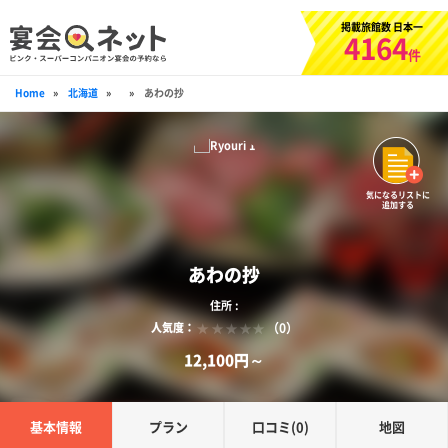
掲載旅館数 日本一
4164
件
Home
»
北海道
»
»
あわの抄
気になるリストに
追加する
あわの抄
住所 :
（0）
人気度：
12,100円～
基本情報
プラン
口コミ(0)
地図