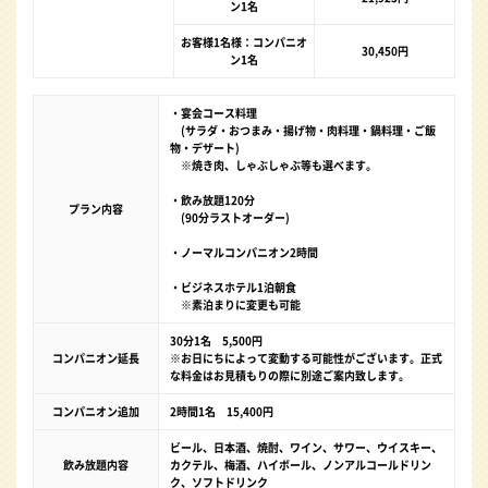
ン1名
お客様1名様：コンパニオ
30,450円
ン1名
・宴会コース料理
(サラダ・おつまみ・揚げ物・肉料理・鍋料理・ご飯
物・デザート)
※焼き肉、しゃぶしゃぶ等も選べます。
・飲み放題120分
プラン内容
(90分ラストオーダー)
・ノーマルコンパニオン2時間
・ビジネスホテル1泊朝食
※素泊まりに変更も可能
30分1名 5,500円
コンパニオン延長
※お日にちによって変動する可能性がございます。正式
な料金はお見積もりの際に別途ご案内致します。
コンパニオン追加
2時間1名 15,400円
ビール、日本酒、焼酎、ワイン、サワー、ウイスキー、
飲み放題内容
カクテル、梅酒、ハイボール、ノンアルコールドリン
ク、ソフトドリンク