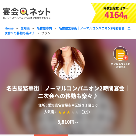
掲載旅館数 日本一
4164
件
Home
»
愛知県
»
名古屋市内
»
名古屋繁華街｜ノーマルコンパニオン2時間宴会｜二
次会への移動も楽々♪
»
プラン
気になるリストに
追加する
名古屋繁華街｜ノーマルコンパニオン2時間宴会｜
二次会への移動も楽々♪
住所 : 愛知県名古屋市中区錦３丁目１６
（3.9）
人気度：
8,810円～