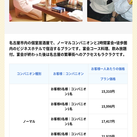
名古屋市内の個室居酒屋で、ノーマルコンパニオンと2時間宴会+徒歩圏
内のビジネスホテルで宿泊するプランです。宴会コース料理、飲み放題
付。宴会が終わった後は名古屋の繁華街へのアクセスもラクラクです。
お客様一人あたりの価格
コンパニオン種別
お客様：コンパニオン
プラン価格
お客様5名様：コンパニオ
15,310円
ン1名
お客様4名様：コンパニオ
15,996円
ン1名
お客様3名様：コンパニオ
ノーマル
17,417円
ン1名
お客様2名様：コンパニオ
21,925円