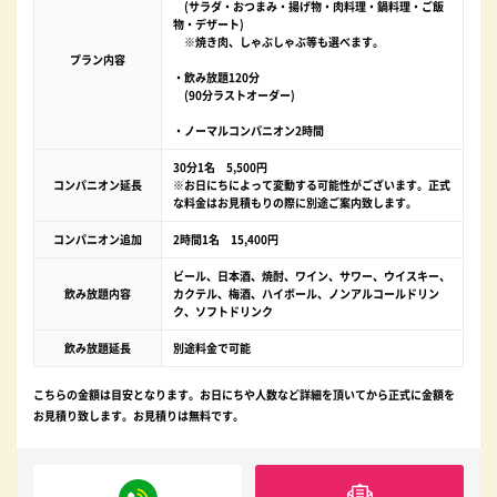
(サラダ・おつまみ・揚げ物・肉料理・鍋料理・ご飯
物・デザート)
※焼き肉、しゃぶしゃぶ等も選べます。
プラン内容
・飲み放題120分
(90分ラストオーダー)
・ノーマルコンパニオン2時間
30分1名 5,500円
コンパニオン延長
※お日にちによって変動する可能性がございます。正式
な料金はお見積もりの際に別途ご案内致します。
コンパニオン追加
2時間1名 15,400円
ビール、日本酒、焼酎、ワイン、サワー、ウイスキー、
飲み放題内容
カクテル、梅酒、ハイボール、ノンアルコールドリン
ク、ソフトドリンク
飲み放題延長
別途料金で可能
こちらの金額は目安となります。お日にちや人数など詳細を頂いてから正式に金額を
お見積り致します。お見積りは無料です。