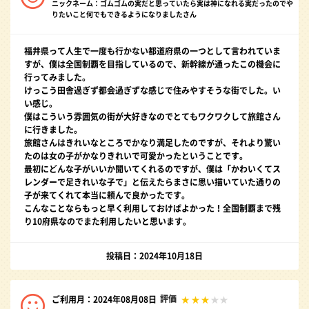
ニックネーム：ゴムゴムの実だと思っていたら実は神になれる実だったのでや
りたいこと何でもできるようになりましたさん
福井県って人生で一度も行かない都道府県の一つとして言われていま
すが、僕は全国制覇を目指しているので、新幹線が通ったこの機会に
行ってみました。
けっこう田舎過ぎず都会過ぎずな感じで住みやすそうな街でした。い
い感じ。
僕はこういう雰囲気の街が大好きなのでとてもワクワクして旅館さん
に行きました。
旅館さんはきれいなところでかなり満足したのですが、それより驚い
たのは女の子がかなりきれいで可愛かったということです。
最初にどんな子がいいか聞いてくれるのですが、僕は「かわいくてス
レンダーで足きれいな子で」と伝えたらまさに思い描いていた通りの
子が来てくれて本当に頼んで良かったです。
こんなことならもっと早く利用しておけばよかった！全国制覇まで残
り10府県なのでまた利用したいと思います。
投稿日：2024年10月18日
評価
ご利用月：2024年08月08日