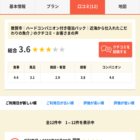
基本情報
プラン
口コミ(12)
地図
敦賀市｜ハードコンパニオン付き宿泊パック｜近海から仕入れたこだ
わりの魚介♪のクチコミ・お客さまの声
3.6
クチコミを
総合
投稿する
食事
風呂
施設・客室
接客
コンパニオン
4.4
3.1
2.9
3.8
4.0
ご利用日が新しい順
ご利用日が古い順
評価が高い順
評価が低い順
全12件中 1～12件を表示中