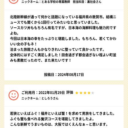
ニックネーム：とある学校の専属教師 担当科目：裏社会さん
北陸新幹線が通って何かと話題になっている福井県の敦賀市。結構ニ
ュースでも聞くから1回行ってみたいなと思っていました。
ソースカツ丼ももちろん有名ですが、日本海の海鮮料理も魅力的です
よね。
今回は日本海の幸をたっぷりと堪能しました。もちろん、若くてかわ
いい女の子もネ！
泊まった旅館さんもかなりきれいに整っていて良かったです。
全体的にはすごく満足しました！田舎過ぎず都会過ぎない程よい町並
みも素敵だったので、また来たいです！
投稿日：2024年08月17日
評価
ご利用月：2022年01月29日
ニックネーム：としろうさん
若狭といえばふぐ！福井といえば蟹！を求めて男旅をしてきました。
ふぐも蟹も食べれる贅沢コースを堪能してきましたよ。
こんな新鮮でうまいものは、大阪ではくえんなぁ～と思います。