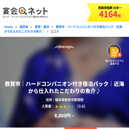
掲載旅館数 日本一
4164
件
Home
»
福井県
»
敦賀・美浜
»
敦賀市｜ハードコンパニオン付き宿泊パック｜近海
から仕入れたこだわりの魚介♪
»
口コミ
気になるリストに
追加する
敦賀市｜ハードコンパニオン付き宿泊パック｜近海
から仕入れたこだわりの魚介♪
住所 : 福井県敦賀市敦賀駅
（3.6）
人気度：
8,800円～