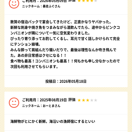
評価
ご利用月：2026年05月09日
ニックネーム：暴走ふぐさん
敦賀の宿泊パックで宴会してきたけど、正直かなりヤバかった。
新鮮な刺身や焼き魚をつまみながら酒飲んでたら、途中からピンクコ
ンパニオンが隣について一気に空気変わりました。
ぴったり寄り添ってお酌してくるし、耳元で甘く話しかけられて完全
にテンション崩壊。
みんな酔って肩組んだり騒いだりで、最後は理性なんか吹き飛んで
た。あの非日常感はクセになる！！
食べ物も最高！コンパニオンも最高！！何もかも申し分なかったので
次回も利用させてもらいます。
投稿日：2026年05月18日
評価
ご利用月：2025年08月19日
ニックネーム：おーとまさん
海鮮物がとにかく新鮮。海沿いの漁師宿にするといい