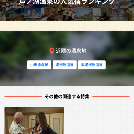
芦ノ湖温泉の人気宿ランキング
もちろん、芦ノ湖と富士を眺めながらの温泉も格別で、美
人コンパニオンと寄り添いつつ、温泉に浸りながら富士山
も望めることもできる絶景宿もあります。女の子たちはみ
な、男性の悦ぶツボを知り尽くした地元の女の子です。是
非とも箱根の湯けむり美女の癒しを体験してみてくださ
い。
近隣の温泉地
小田原温泉
湯河原温泉
奥湯河原温泉
芦ノ湖温泉の宴会プラン一覧
その他の関連する特集