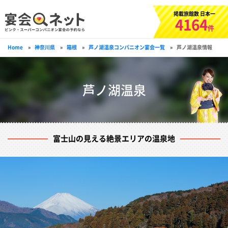
掲載旅館数 日本一
4164
件
Home
»
神奈川県
»
箱根
»
芦ノ湖温泉コンパニオン宴会一覧
»
芦ノ湖温泉情報
芦ノ湖温泉
富士山の見える絶景エリアの温泉地