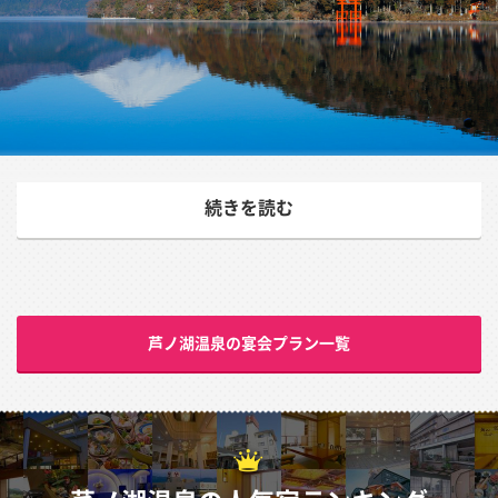
観光とともに楽しむ温泉
続きを読む
箱根駅伝でも有名な「芦ノ湖」、そのほとりにある温泉地
が芦ノ湖温泉です。名温泉地・箱根温泉の一角を占め、人
気の温泉地となっています。箱根登山鉄道での散策にも便
利で、一度は訪れたい温泉と言えるでしょう。
芦ノ湖温泉の宴会プラン一覧
芦ノ湖温泉は箱根神社、杉並木、箱根関所、逆富士と強
羅、箱根を代表する史跡や景観に恵まれ，また遊覧船の基
地としてこのエリアを訪れる人が必ず立ち寄る所。是非、
ゆったりとした温泉旅行をお楽しみください。