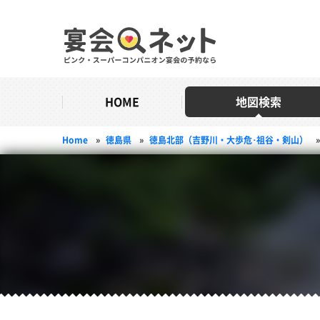
HOME
地図検索
Home
»
徳島県
»
徳島北部（吉野川・大歩危･祖谷・剣山）
»