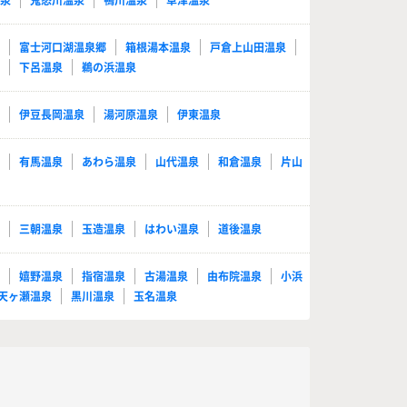
温泉
鬼怒川温泉
鴨川温泉
草津温泉
泉
富士河口湖温泉郷
箱根湯本温泉
戸倉上山田温泉
泉
下呂温泉
鵜の浜温泉
泉
伊豆長岡温泉
湯河原温泉
伊東温泉
泉
有馬温泉
あわら温泉
山代温泉
和倉温泉
片山
泉
三朝温泉
玉造温泉
はわい温泉
道後温泉
泉
嬉野温泉
指宿温泉
古湯温泉
由布院温泉
小浜
天ヶ瀬温泉
黒川温泉
玉名温泉