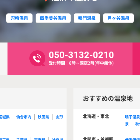
宍喰温泉
四季美谷温泉
鳴門温泉
月ヶ谷温泉
050-3132-0210
受付時間：8時～深夜2時(年中無休)
おすすめの温泉地
北海道・東北
宮城県
仙台市内
秋田県
山形
鳴子温
泉
秋
北関東・首都圏