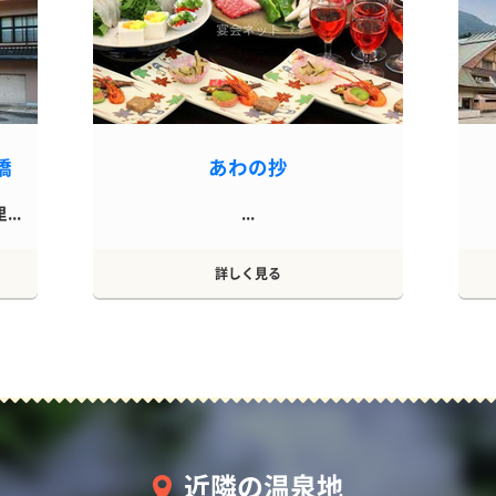
橋
あわの抄
..
...
詳しく見る
近隣の温泉地