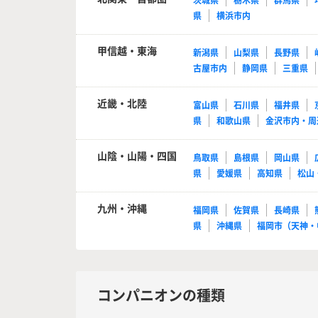
茨城県
栃木県
群馬県
県
横浜市内
甲信越・東海
新潟県
山梨県
長野県
古屋市内
静岡県
三重県
近畿・北陸
富山県
石川県
福井県
県
和歌山県
金沢市内・周
山陰・山陽・四国
鳥取県
島根県
岡山県
県
愛媛県
高知県
松山
九州・沖縄
福岡県
佐賀県
長崎県
県
沖縄県
福岡市（天神・
コンパニオンの種類