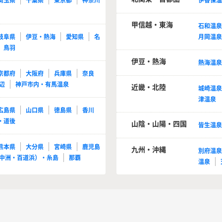
埼玉県
千葉県
東京都
神奈川
伊香保
甲信越・東海
石和温
岐阜県
伊豆・熱海
愛知県
名
月岡温
鳥羽
伊豆・熱海
熱海温
京都府
大阪府
兵庫県
奈良
辺
神戸市内・有馬温泉
近畿・北陸
城崎温
津温泉
広島県
山口県
徳島県
香川
・道後
山陰・山陽・四国
皆生温
熊本県
大分県
宮崎県
鹿児島
九州・沖縄
別府温
中洲・百道浜）・糸島
那覇
温泉