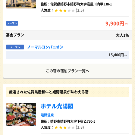
住所 : 佐賀県嬉野市嬉野町大字岩屋川内甲338-1
(3.5)
人気度：
9,900円～
ノーマル
宴会プラン
大人1名
ノーマルコンパニオン
ノーマル
15,400円～
この宿の宿泊プラン一覧へ
厳選された佐賀県産和牛と嬉野温泉が味わえる宿
ホテル光陽閣
嬉野温泉
住所 : 嬉野市嬉野町大字下宿乙730-5
(3.8)
人気度：