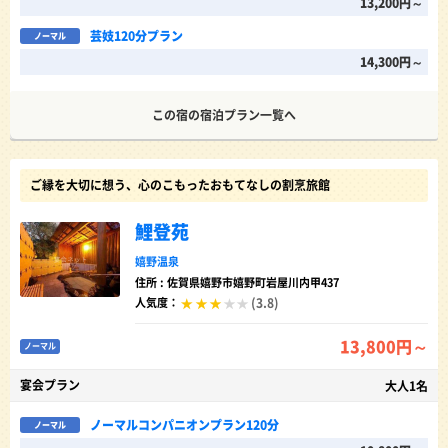
13,200円～
芸妓120分プラン
ノーマル
14,300円～
この宿の宿泊プラン一覧へ
ご縁を大切に想う、心のこもったおもてなしの割烹旅館
鯉登苑
嬉野温泉
住所 : 佐賀県嬉野市嬉野町岩屋川内甲437
(3.8)
人気度：
13,800円～
ノーマル
宴会プラン
大人1名
ノーマルコンパニオンプラン120分
ノーマル