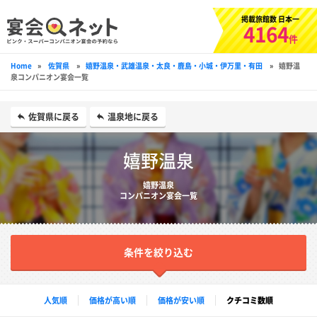
掲載旅館数 日本一
4164
件
Home
»
佐賀県
»
嬉野温泉・武雄温泉・太良・鹿島・小城・伊万里・有田
»
嬉野温
泉コンパニオン宴会一覧
佐賀県に戻る
温泉地に戻る
嬉野温泉
嬉野温泉
コンパニオン宴会一覧
条件を絞り込む
人気順
価格が高い順
価格が安い順
クチコミ数順