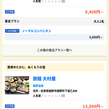
(0)
人気度：
8,400円～
ノーマル
宴会プラン
大人1名
ノーマルコンパニオン
ノーマル
9,000円～
この宿の宿泊プラン一覧へ
風情ゆたかに、ぬくもりの宿
旅館 大村屋
嬉野温泉
住所 : 佐賀県嬉野市嬉野町下宿乙848
(0)
人気度：
13,000円～
ノーマル