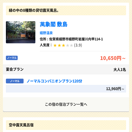
緑の中の8種類の貸切露天風呂。
萬象閣 敷島
嬉野温泉
住所 : 佐賀県嬉野市嬉野町岩屋川内甲114-1
(3.9)
人気度：
10,650円～
ノーマル
宴会プラン
大人1名
ノーマルコンパニオンプラン120分
ノーマル
12,960円～
この宿の宿泊プラン一覧へ
空中露天風呂宿