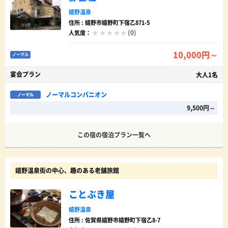
嬉野温泉
住所 : 嬉野市嬉野町下宿乙871-5
(0)
人気度：
10,000円～
ノーマル
宴会プラン
大人1名
ノーマルコンパニオン
ノーマル
9,500円～
この宿の宿泊プラン一覧へ
嬉野温泉街の中心、趣のある老舗旅館
ことぶき屋
嬉野温泉
住所 : 佐賀県嬉野市嬉野町下宿乙8-7