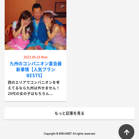
2023.09.25 Mon
九州のコンパニオン宴会最
新事情【人気プラン
BEST5】
西のエリアでコンパニオンを考
えてるなら九州は外せません！
20代の女の子はもちろん...
もっと記事を見る
ペ
Copyright © ENKAINET. All rights reserved.