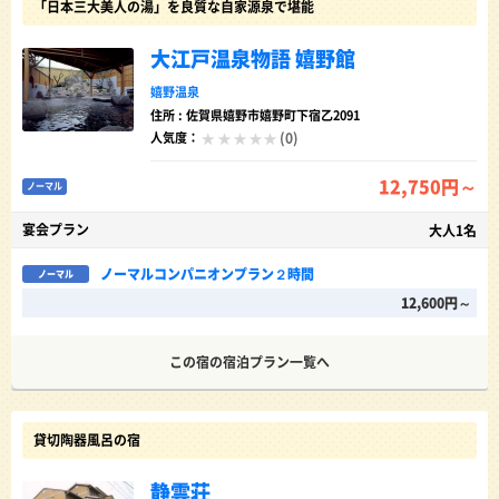
「日本三大美人の湯」を良質な自家源泉で堪能
大江戸温泉物語 嬉野館
嬉野温泉
住所 : 佐賀県嬉野市嬉野町下宿乙2091
(0)
人気度：
12,750円～
ノーマル
宴会プラン
大人1名
ノーマルコンパニオンプラン２時間
ノーマル
12,600円～
この宿の宿泊プラン一覧へ
貸切陶器風呂の宿
静雲荘