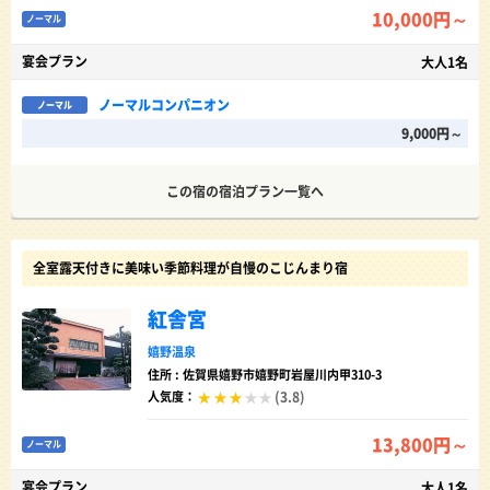
10,000円～
ノーマル
宴会プラン
大人1名
ノーマルコンパニオン
ノーマル
9,000円～
この宿の宿泊プラン一覧へ
全室露天付きに美味い季節料理が自慢のこじんまり宿
紅舎宮
嬉野温泉
住所 : 佐賀県嬉野市嬉野町岩屋川内甲310-3
(3.8)
人気度：
13,800円～
ノーマル
宴会プラン
大人1名