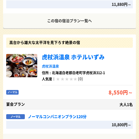
11,880円～
この宿の宿泊プラン一覧へ
高台から雄大な太平洋を見下ろす絶景の宿
虎杖浜温泉 ホテルいずみ
虎杖浜温泉
住所 : 北海道白老郡白老町字虎杖浜312-1
(0)
人気度：
8,550円～
ノーマル
宴会プラン
大人1名
ノーマルコンパニオンプラン120分
ノーマル
10,800円～