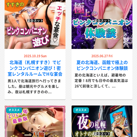
2025.10.19 Sun
2025.06.27 Fri
北海道（札幌すすき）でピ
夏の北海道、函館で極上の
ンクコンパニオン遊び！密
ピンクコンパニオン体験談
室レンタルルームでHな宴会
夏の北海道といえば、避暑地の
定番！8月でも日中の最高気温は
男3人で北海道旅行へ行ってきま
26℃前後と涼しくて、...
した。昼は観光やグルメを楽し
み、夜は札幌すすきのの...
オススメ
オススメ