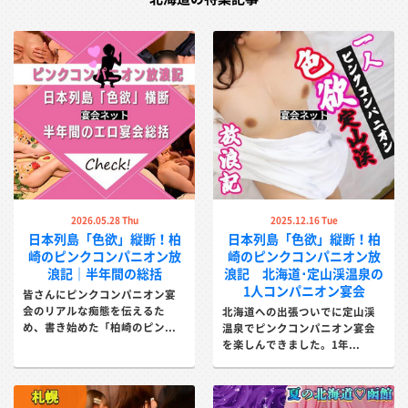
2026.05.28 Thu
2025.12.16 Tue
日本列島「色欲」縦断！柏
日本列島「色欲」縦断！柏
崎のピンクコンパニオン放
崎のピンクコンパニオン放
浪記｜半年間の総括
浪記 北海道･定山渓温泉の
1人コンパニオン宴会
皆さんにピンクコンパニオン宴
会のリアルな痴態を伝えるた
北海道への出張ついでに定山渓
め、書き始めた「柏崎のピン...
温泉でピンクコンパニオン宴会
を楽しんできました。1年...