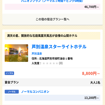
パニオンプラン（ノーマル２時間＋ピンク6時間）
46,700円～
この宿の宿泊プラン一覧へ
満天の星、開放的な石庭風露天風呂が自慢の山間ホテル
芦別温泉スターライトホテル
芦別温泉
住所 : 北海道芦別市旭町油谷１番地
(0)
人気度：
8,800円～
ノーマル
宴会プラン
大人1名
ノーマルコンパニオン
ノーマル
13,200円～