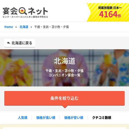
掲載旅館数 日本一
4164
件
Home
»
北海道
»
千歳・支笏・苫小牧・夕張
北海道に戻る
北海道
千歳・支笏・苫小牧・夕張
コンパニオン宴会一覧
条件を絞り込む
人気順
価格が高い順
価格が安い順
クチコミ数順