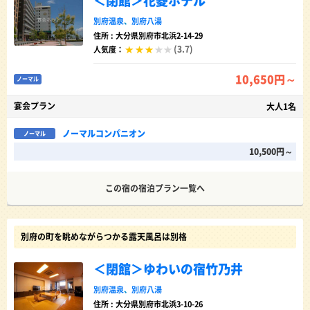
＜閉館＞花菱ホテル
別府温泉
、
別府八湯
住所 : 大分県別府市北浜2-14-29
(3.7)
人気度：
10,650円～
ノーマル
宴会プラン
大人1名
ノーマルコンパニオン
ノーマル
10,500円～
この宿の宿泊プラン一覧へ
別府の町を眺めながらつかる露天風呂は別格
＜閉館＞ゆわいの宿竹乃井
別府温泉
、
別府八湯
住所 : 大分県別府市北浜3-10-26