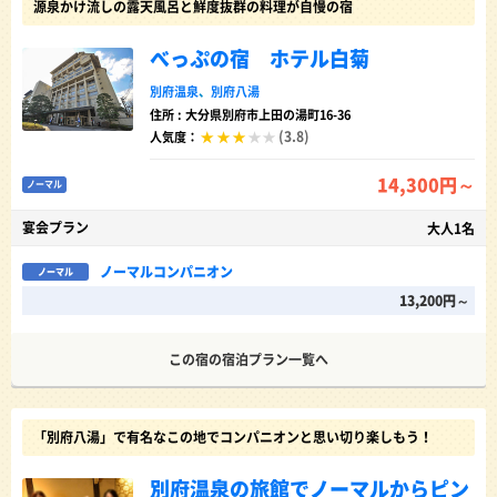
源泉かけ流しの露天風呂と鮮度抜群の料理が自慢の宿
べっぷの宿 ホテル白菊
別府温泉
、
別府八湯
住所 : 大分県別府市上田の湯町16-36
(3.8)
人気度：
14,300円～
ノーマル
宴会プラン
大人1名
ノーマルコンパニオン
ノーマル
13,200円～
この宿の宿泊プラン一覧へ
「別府八湯」で有名なこの地でコンパニオンと思い切り楽しもう！
別府温泉の旅館でノーマルからピン