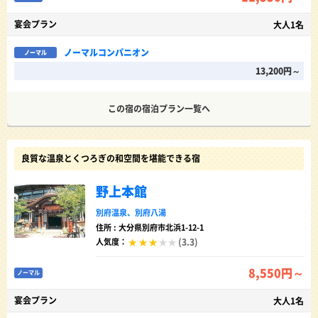
宴会プラン
大人1名
ノーマルコンパニオン
ノーマル
13,200円～
この宿の宿泊プラン一覧へ
良質な温泉とくつろぎの和空間を堪能できる宿
野上本館
別府温泉
、
別府八湯
住所 : 大分県別府市北浜1-12-1
(3.3)
人気度：
8,550円～
ノーマル
宴会プラン
大人1名