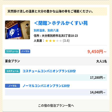
天然掛け流しの温泉と大分の豊かな山海の幸をご堪能ください。
＜閉館＞ホテルかくすい苑
別府温泉
、
別府八湯
住所 : 大分県別府市北浜3丁目10-23
(3.6)
人気度：
9,450円～
コスチューム
ノーマル
宴会プラン
大人1名
コスチュームコンパニオンプラン120分
コスチューム
17,280円～
ノーマルコンパニオンプラン120分
ノーマル
14,040円～
この宿の宿泊プラン一覧へ