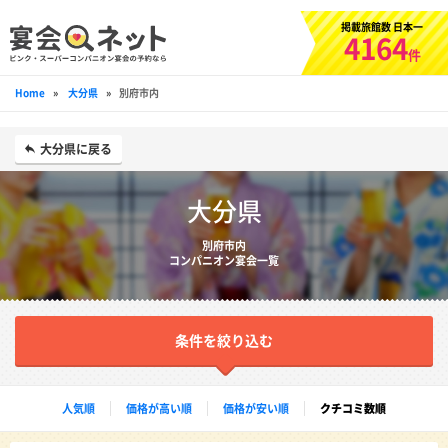
掲載旅館数 日本一
4164
件
Home
»
大分県
»
別府市内
大分県に戻る
大分県
別府市内
コンパニオン宴会一覧
条件を絞り込む
人気順
価格が高い順
価格が安い順
クチコミ数順