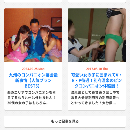
2023.09.25 Mon
2017.08.10 Thu
九州のコンパニオン宴会最
​可愛い女の子に囲まれてV・
新事情【人気プラン
E・P待遇！別府温泉のピン
BEST5】
クコンパニオン体験談！
西のエリアでコンパニオンを考
温泉県として絶賛売り出し中で
えてるなら九州は外せません！
ある大分県別府市の別府温泉へ
20代の女の子はもちろん...
とやってきました！大分県...
もっと記事を見る