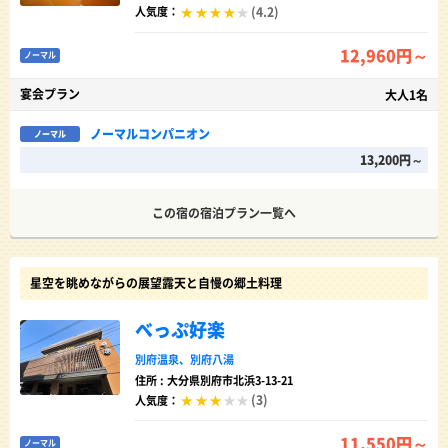
(4.2)
人気度：
12,960円～
ノーマル
宴会プラン
大人1名
ノーマルコンパニオン
ノーマル
13,200円～
この宿の宿泊プラン一覧へ
星空を眺めながらの展望露天と自慢の郷土料理
べっぷ好楽
別府温泉
、
別府八湯
住所 : 大分県別府市北浜3-13-21
(3)
人気度：
11,550円～
ノーマル