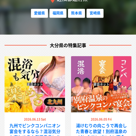
愛媛県
福岡県
熊本県
宮崎県
大分県の特集記事
2026.06.13 Sat
2026.06.05 Fri
九州でピンクコンパニオン
湯けむりの向こうで再会し
宴会をするなら？混浴気分
た青春と欲望！別府温泉の