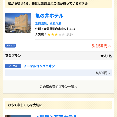
駅から徒歩4分、美食と別府温泉の湯が待っているホテル
亀の井ホテル
別府温泉
、
別府八湯
住所 : 大分県別府市中央町5-17
(3.8)
人気度：
5,150円～
ノーマル
宴会プラン
大人1名
ノーマルコンパニオン
ノーマル
8,800円～
この宿の宿泊プラン一覧へ
おもてなしの心を大切に