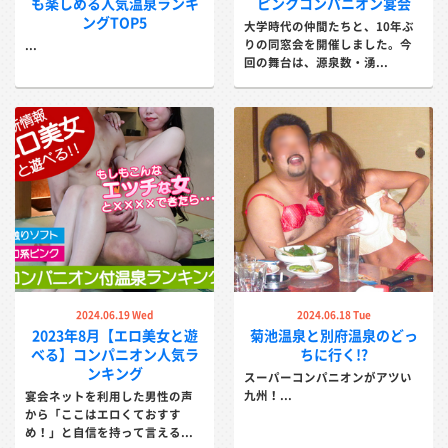
も楽しめる人気温泉ランキ
ピンクコンパニオン宴会
ングTOP5
大学時代の仲間たちと、10年ぶ
りの同窓会を開催しました。今
...
回の舞台は、源泉数・湧...
2024.06.19 Wed
2024.06.18 Tue
2023年8月【エロ美女と遊
菊池温泉と別府温泉のどっ
べる】コンパニオン人気ラ
ちに行く!?
ンキング
スーパーコンパニオンがアツい
九州！...
宴会ネットを利用した男性の声
から「ここはエロくておすす
め！」と自信を持って言える...