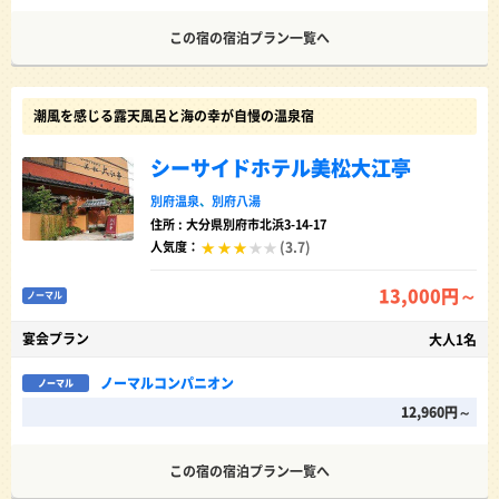
この宿の宿泊プラン一覧へ
潮風を感じる露天風呂と海の幸が自慢の温泉宿
シーサイドホテル美松大江亭
別府温泉
、
別府八湯
住所 : 大分県別府市北浜3-14-17
(3.7)
人気度：
13,000円～
ノーマル
宴会プラン
大人1名
ノーマルコンパニオン
ノーマル
12,960円～
この宿の宿泊プラン一覧へ