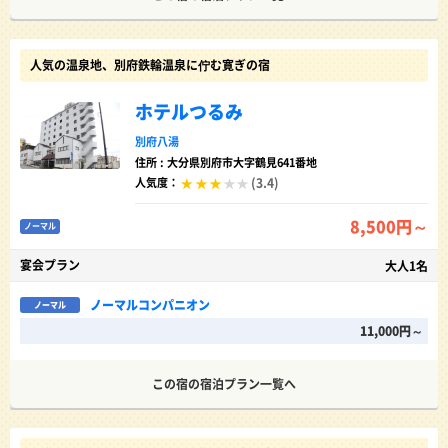
人気の温泉地、別府鉄輪温泉に佇む寛ぎの宿
ホテルつるみ
別府八湯
住所 : 大分県別府市大字鶴見641番地
(3.4)
人気度：
8,500円～
ノーマル
宴会プラン
大人1名
ノーマルコンパニオン
ノーマル
11,000円～
この宿の宿泊プラン一覧へ