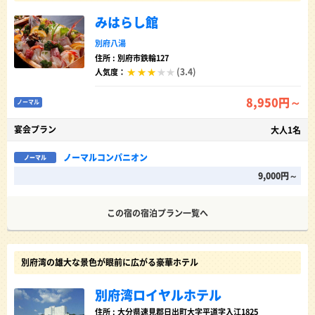
みはらし館
別府八湯
住所 : 別府市鉄輪127
(3.4)
人気度：
8,950円～
ノーマル
宴会プラン
大人1名
ノーマルコンパニオン
ノーマル
9,000円～
この宿の宿泊プラン一覧へ
別府湾の雄大な景色が眼前に広がる豪華ホテル
別府湾ロイヤルホテル
住所 : 大分県速見郡日出町大字平道字入江1825