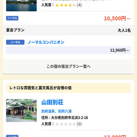
(4)
人気度：
10,500円～
ノーマル
宴会プラン
大人1名
ノーマルコンパニオン
ノーマル
12,960円～
この宿の宿泊プラン一覧へ
レトロな雰囲気と露天風呂が自慢の宿
山田別荘
別府温泉
、
別府八湯
住所 : 大分県別府市北浜3-2-18
(0)
人気度：
12,000円～
ノーマル