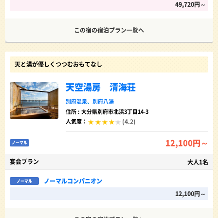
49,720円～
この宿の宿泊プラン一覧へ
天と湯が優しくつつむおもてなし
天空湯房 清海荘
別府温泉
、
別府八湯
住所 : 大分県別府市北浜3丁目14-3
(4.2)
人気度：
12,100円～
ノーマル
宴会プラン
大人1名
ノーマルコンパニオン
ノーマル
12,100円～