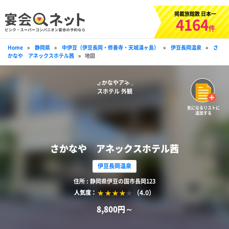
掲載旅館数 日本一
4164
件
Home
»
静岡県
»
中伊豆（伊豆長岡・修善寺・天城湯ヶ島）
»
伊豆長岡温泉
»
さ
かなや アネックスホテル茜
»
地図
気になるリストに
追加する
さかなや アネックスホテル茜
伊豆長岡温泉
住所 : 静岡県伊豆の国市長岡123
（4.0）
人気度：
8,800円～