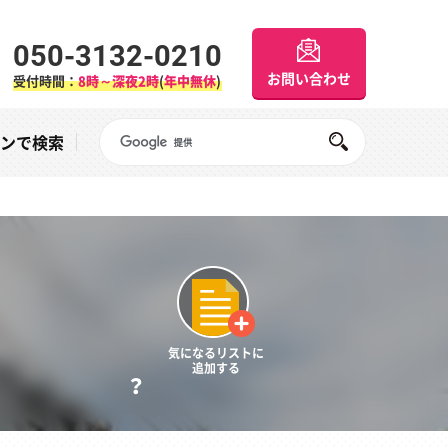
050-3132-0210
お問い合わせ
受付時間：
8時～深夜2時
(
年中無休
)
Googleサイト内検索
オンで検索
気になるリストに
追加する
？