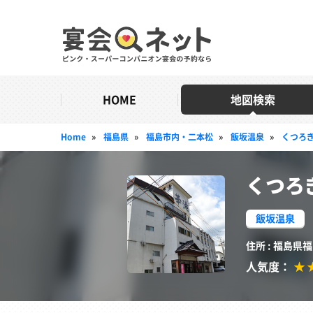
HOME
地図検索
Home
»
福島県
»
福島市内・二本松
»
飯坂温泉
»
くつろ
くつろ
飯坂温泉
住所 : 福島県
人気度：