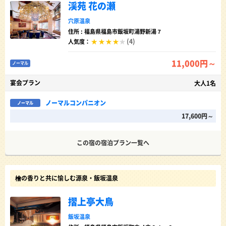
渓苑 花の瀬
穴原温泉
住所 : 福島県福島市飯坂町湯野新湯７
(4)
人気度：
11,000円～
ノーマル
宴会プラン
大人1名
ノーマルコンパニオン
ノーマル
17,600円～
この宿の宿泊プラン一覧へ
檜の香りと共に愉しむ源泉・飯坂温泉
摺上亭大鳥
飯坂温泉