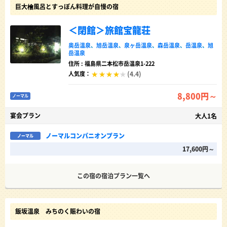
巨大檜風呂とすっぽん料理が自慢の宿
＜閉館＞旅館宝龍荘
奥岳温泉
、
旭岳温泉
、
泉ヶ岳温泉
、
森岳温泉
、
岳温泉
、
旭
岳温泉
住所 : 福島県二本松市岳温泉1-222
(4.4)
人気度：
8,800円～
ノーマル
宴会プラン
大人1名
ノーマルコンパニオンプラン
ノーマル
17,600円～
この宿の宿泊プラン一覧へ
飯坂温泉 みちのく賑わいの宿