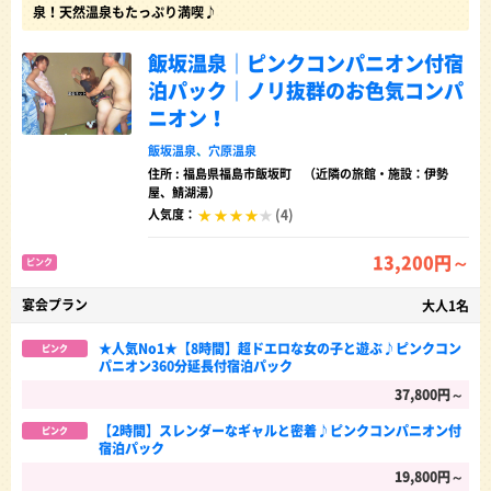
泉！天然温泉もたっぷり満喫♪
飯坂温泉｜ピンクコンパニオン付宿
泊パック｜ノリ抜群のお色気コンパ
ニオン！
飯坂温泉
、
穴原温泉
住所 : 福島県福島市飯坂町 （近隣の旅館・施設：伊勢
屋、鯖湖湯）
(4)
人気度：
13,200円～
ピンク
宴会プラン
大人1名
★人気No1★【8時間】超ドエロな女の子と遊ぶ♪ピンクコン
ピンク
パニオン360分延長付宿泊パック
37,800円～
【2時間】スレンダーなギャルと密着♪ピンクコンパニオン付
ピンク
宿泊パック
19,800円～