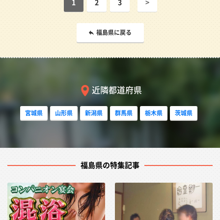
1
2
3
>
福島県に戻る
近隣都道府県
宮城県
山形県
新潟県
群馬県
栃木県
茨城県
福島県の特集記事