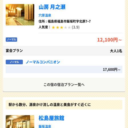
山房 月之瀬
穴原温泉
住所 : 福島県福島市飯坂町字北原7−7
(3.9)
人気度：
12,100円～
ノーマル
宴会プラン
大人1名
ノーマルコンパニオン
ノーマル
17,600円～
この宿の宿泊プラン一覧へ
駅から数分、源泉かけ流しの温泉と美食がすぐ近くに
松島屋旅館
飯坂温泉