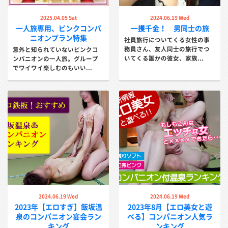
2025.04.05 Sat
2024.06.19 Wed
一人旅専用、ピンクコンパ
一攫千金！ 男同士の旅
ニオンプラン特集
社員旅行についてくる女性の事
務員さん、友人同士の旅行でつ
意外と知られていないピンクコ
いてくる誰かの彼女、家族...
ンパニオンの一人旅。グループ
でワイワイ楽しむのもいい...
2024.06.19 Wed
2024.06.19 Wed
2023年【エロすぎ】飯坂温
2023年8月【エロ美女と遊
泉のコンパニオン宴会ラン
べる】コンパニオン人気ラ
キング
ンキング