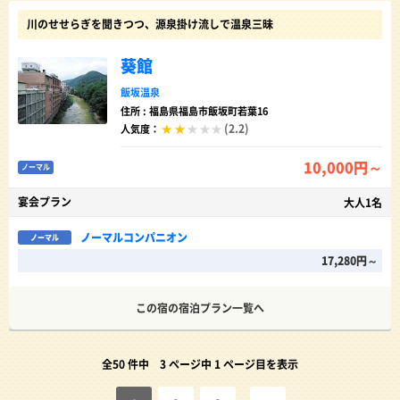
川のせせらぎを聞きつつ、源泉掛け流しで温泉三昧
葵館
飯坂温泉
住所 : 福島県福島市飯坂町若葉16
(2.2)
人気度：
10,000円～
ノーマル
宴会プラン
大人1名
ノーマルコンパニオン
ノーマル
17,280円～
この宿の宿泊プラン一覧へ
全50 件中
3 ページ中 1 ページ目を表示