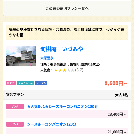
この宿の宿泊プラン一覧へ
福島の奥座敷とされる飯坂・穴原温泉。摺上川流域に建つ、心安らぐ静
かなお宿
旬樹庵 いづみや
穴原温泉
住所 : 福島県福島市飯坂町湯野字湯尻15
(3.7)
人気度：
9,600円～
ピンク
コスチューム
ノーマル
宴会プラン
大人1名
★人気No1★シースルーコンパニオン180分
ピンク
23,400円～
シースルーコンパニオン120分
ピンク
21,000円～