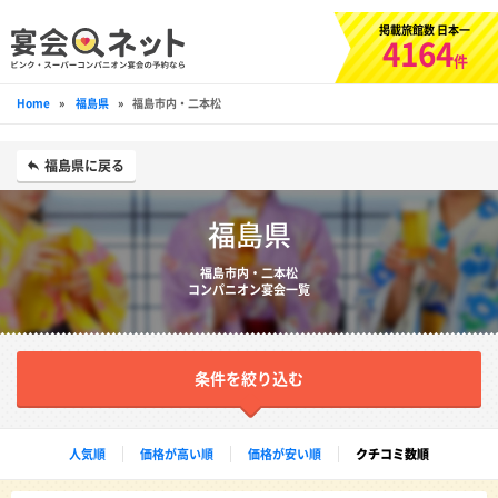
掲載旅館数 日本一
4164
件
Home
»
福島県
»
福島市内・二本松
福島県に戻る
福島県
福島市内・二本松
コンパニオン宴会一覧
条件を絞り込む
人気順
価格が高い順
価格が安い順
クチコミ数順