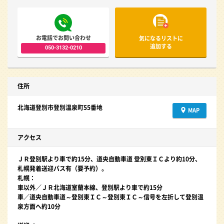
お電話でお問い合わせ
気になるリストに
追加する
050-3132-0210
住所
北海道登別市登別温泉町55番地
MAP
アクセス
ＪＲ登別駅より車で約15分、道央自動車道 登別東ＩＣより約10分、
札幌発着送迎バス有（要予約）。
札幌：
車以外／ＪＲ北海道室蘭本線、登別駅より車で約15分
車／道央自動車道～登別東ＩＣ～登別東ＩＣ～信号を左折して登別温
泉方面へ約10分