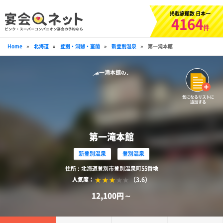
掲載旅館数 日本一
4164
件
Home
»
北海道
»
登別・洞爺・室蘭
»
新登別温泉
»
第一滝本館
気になるリストに
追加する
第一滝本館
新登別温泉
登別温泉
住所 : 北海道登別市登別温泉町55番地
（3.6）
人気度：
12,100円～