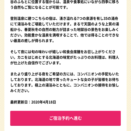
谷のふもとに位置する宿からは、温泉や食事処にいながら四季に移ろ
う自然もご覧になることが可能です。
登別温泉に建つこちらの宿は、湧き溢れる7つの泉源を有し35の湯舟
にて湯浴みをご堪能していただけます。まるで天国のような上質の湯
船から、春夏秋冬の自然の魅力が詰まった地獄谷の景色をお楽しみく
ださい。効能豊かな温泉を満喫することで、他では得ることのできな
い最高の癒しが得られます。
そして夜には旬の味わいが嬉しい和食会席膳をお召し上がりくださ
い。カニをはじめとする北海道の味覚がたっぷりのお料理は、料理人
が仕上げた自信作でございます。
またより盛り上がる夜をご希望の方には、コンパニオンの手配もいた
しております。北海道の地で育ったキュートな女の子が皆様をお待ち
しております。極上の湯浴みとともに、コンパニオンの接待をお愉し
みください。
最終更新日：2020年4月18日
ご宿泊予約へ進む