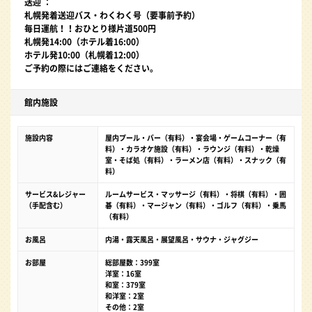
送迎 ：
札幌発着送迎バス・わくわく号（要事前予約）
毎日運航！！おひとり様片道500円
札幌発14:00（ホテル着16:00）
ホテル発10:00（札幌着12:00）
ご予約の際にはご連絡をください。
館内施設
施設内容
屋内プール・バー（有料）・宴会場・ゲームコーナー（有
料）・カラオケ施設（有料）・ラウンジ（有料）・乾燥
室・そば処（有料）・ラーメン店（有料）・スナック（有
料）
サービス&レジャー
ルームサービス・マッサージ（有料）・将棋（有料）・囲
（手配含む）
碁（有料）・マージャン（有料）・ゴルフ（有料）・乗馬
（有料）
お風呂
内湯・露天風呂・展望風呂・サウナ・ジャグジー
お部屋
総部屋数：399室
洋室：16室
和室：379室
和洋室：2室
その他：2室