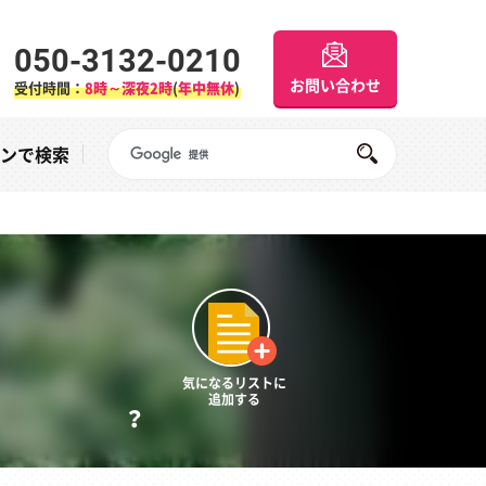
050-3132-0210
お問い合わせ
受付時間：
8時～深夜2時
(
年中無休
)
Googleサイト内検索
オンで検索
気になるリストに
追加する
？