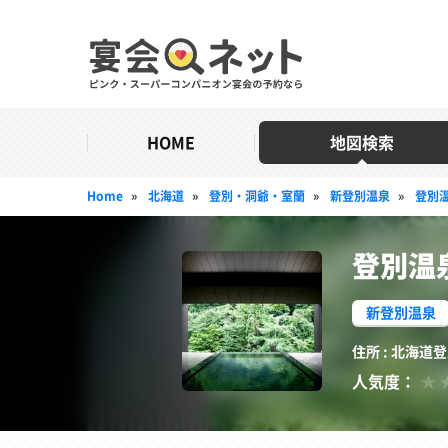
HOME
地図検索
Home
»
北海道
»
登別・洞爺・室蘭
»
新登別温泉
»
登別
登別温
新登別温泉
住所 : 北海道
人気度：