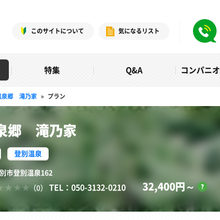
このサイトについて
気になるリスト
特集
Q&A
コンパニ
温泉郷 滝乃家
»
プラン
泉郷 滝乃家
登別温泉
登別市登別温泉162
32,400円～
TEL：050-3132-0210
（0）