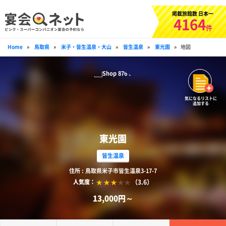
掲載旅館数 日本一
4164
件
Home
»
鳥取県
»
米子・皆生温泉・大山
»
皆生温泉
»
東光園
»
地図
気になるリストに
追加する
東光園
皆生温泉
住所 : 鳥取県米子市皆生温泉3-17-7
（3.6）
人気度：
13,000円～