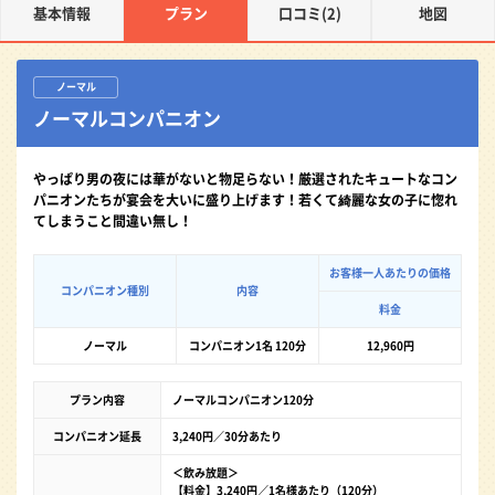
基本情報
プラン
口コミ(2)
地図
ノーマル
ノーマルコンパニオン
やっぱり男の夜には華がないと物足らない！厳選されたキュートなコン
パニオンたちが宴会を大いに盛り上げます！若くて綺麗な女の子に惚れ
てしまうこと間違い無し！
お客様一人あたりの価格
コンパニオン種別
内容
料金
ノーマル
コンパニオン1名 120分
12,960円
プラン内容
ノーマルコンパニオン120分
コンパニオン延長
3,240円／30分あたり
＜飲み放題＞
【料金】3,240円／1名様あたり（120分）