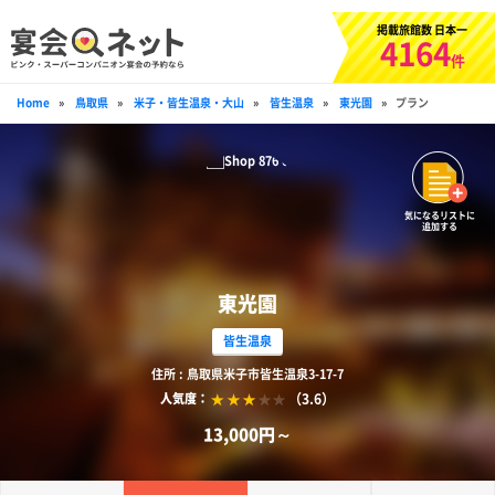
掲載旅館数 日本一
4164
件
Home
»
鳥取県
»
米子・皆生温泉・大山
»
皆生温泉
»
東光園
»
プラン
気になるリストに
追加する
東光園
皆生温泉
住所 : 鳥取県米子市皆生温泉3-17-7
（3.6）
人気度：
13,000円～